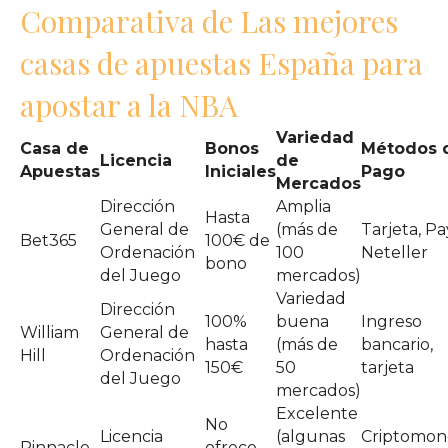
Comparativa de Las mejores
casas de apuestas España para
apostar a la NBA
Variedad
Casa de
Bonos
Métodos 
Licencia
de
Apuestas
Iniciales
Pago
Mercados
Dirección
Amplia
Hasta
General de
(más de
Tarjeta, Pa
Bet365
100€ de
Ordenación
100
Neteller
bono
del Juego
mercados)
Variedad
Dirección
100%
buena
Ingreso
William
General de
hasta
(más de
bancario,
Hill
Ordenación
150€
50
tarjeta
del Juego
mercados)
Excelente
No
Licencia
(algunas
Criptomon
Pinnacle
ofrece