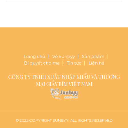
Trang chủ
Về Sunbyy
Sản phẩm
Bí quyết cho mẹ
Tin tức
Liên hệ
CÔNG TY TNHH XUẤT NHẬP KHẨU VÀ THƯƠNG
MẠI GIẤY BỈM VIỆT NAM
© 2025 COPYRIGHT SUNBYY. ALL RIGHTS RESERVED