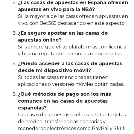
¿Las casas de apuestas en España ofrecen
apuestas en vivo para la NBA?
Sí, la mayoría de las casas ofrecen apuestas en
vivo, con Bet365 destacando en este aspecto.
¿Es seguro apostar en las casas de
apuestas online?
Sí, siempre que elijas plataformas con licencia
y buena reputación, como las mencionadas.
¿Puedo acceder a las casas de apuestas
desde mi dispositivo móvil?
Sí, todas las casas mencionadas tienen
aplicaciones o versiones móviles optimizadas.
¿Qué métodos de pago son los más
comunes en las casas de apuestas
españolas?
Las casas de apuestas suelen aceptar tarjetas
de crédito, transferencias bancarias y
monederos electrónicos como PayPal y Skrill.