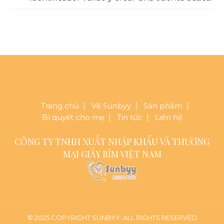
Trang chủ
Về Sunbyy
Sản phẩm
Bí quyết cho mẹ
Tin tức
Liên hệ
CÔNG TY TNHH XUẤT NHẬP KHẨU VÀ THƯƠNG
MẠI GIẤY BỈM VIỆT NAM
© 2025 COPYRIGHT SUNBYY. ALL RIGHTS RESERVED