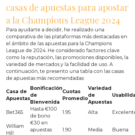
casas de apuestas para apostar
a la Champions League 2024
Para ayudarte a decidir, he realizado una
comparativa de las plataformas más destacadas en
el ámbito de las apuestas para la Champions
League de 2024. He considerado factores clave
como la reputación, las promociones disponibles, la
variedad de mercados y la facilidad de uso. A
continuación, te presento una tabla con las casas
de apuestas más recomendadas:
Bonificación
Variedad
Casa de
Cuotas
de
de
Usabilid
Apuestas
Promedio
Bienvenida
Apuestas
Hasta €100
Bet365
1.95
Alta
Excelent
de bono
€30 en
William
apuestas
1.90
Media
Buena
Hill