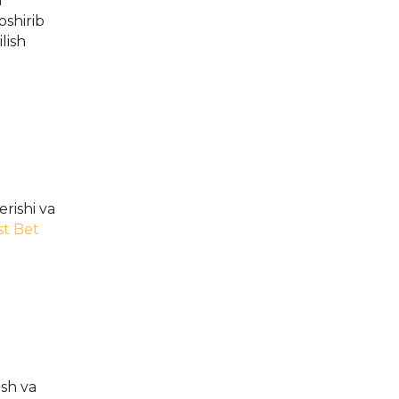
i
oshirib
lish
erishi va
t Bet
ish va