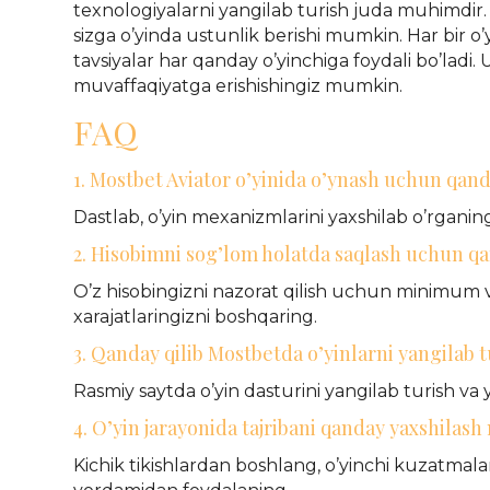
texnologiyalarni yangilab turish juda muhimdir. Ta
sizga o’yinda ustunlik berishi mumkin. Har bir 
tavsiyalar har qanday o’yinchiga foydali bo’ladi.
muvaffaqiyatga erishishingiz mumkin.
FAQ
1. Mostbet Aviator o’yinida o’ynash uchun qan
Dastlab, o’yin mexanizmlarini yaxshilab o’rganing,
2. Hisobimni sog’lom holatda saqlash uchun 
O’z hisobingizni nazorat qilish uchun minimum v
xarajatlaringizni boshqaring.
3. Qanday qilib Mostbetda o’yinlarni yangilab
Rasmiy saytda o’yin dasturini yangilab turish v
4. O’yin jarayonida tajribani qanday yaxshila
Kichik tikishlardan boshlang, o’yinchi kuzatmalar