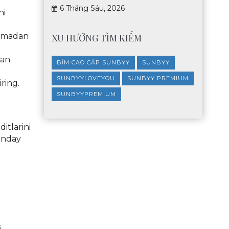
6 Tháng Sáu, 2026
ni
ummadan
XU HƯỚNG TÌM KIẾM
dan
BỈM CAO CẤP SUNBYY
SUNBYY
SUNBYYLOVEYOU
SUNBYY PREMIUM
ring.
SUNBYYPREMIUM
itlarini
qanday