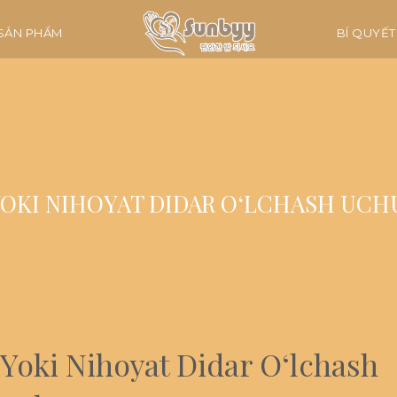
SẢN PHẨM
BÍ QUYẾ
YOKI NIHOYAT DIDAR OʻLCHASH UCH
Yoki Nihoyat Didar Oʻlchash