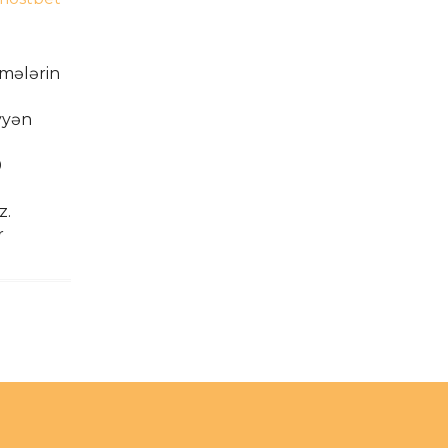
tmələrin
yyən
0
z.
r