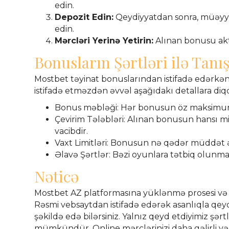
edin.
Depozit Edin:
Qeydiyyatdan sonra, müəyy
edin.
Mərcləri Yerinə Yetirin:
Alınan bonusu akt
Bonusların Şərtləri ilə Tanı
Mostbet təyinat bonuslarından istifadə edərkən
istifadə etməzdən əvvəl aşağıdakı detallara diqq
Bonus məbləği: Hər bonusun öz maksimum
Çevirim Tələbləri: Alınan bonusun hansı
vacibdir.
Vaxt Limitləri: Bonusun nə qədər müddət ə
Əlavə Şərtlər: Bəzi oyunlara tətbiq olunma
Nəticə
Mostbet AZ platformasına yüklənmə prosesi və 
Rəsmi vebsaytdan istifadə edərək asanlıqla qeyd
şəkildə edə bilərsiniz. Yalnız qeyd etdiyimiz şər
mümkündür. Online mərclərinizi daha gəlirli 