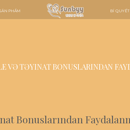
SẢN PHẨM
BÍ QUYẾ
LE VƏ TƏYINAT BONUSLARINDAN FAY
inat Bonuslarından Faydalan