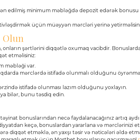
ən edilmiş minimum məbləğdə depozit edərək bonusu 
ivləşdirmək üçün müəyyən mərcləri yerinə yetirməlisini
ş Olun
, onların şərtlərini diqqətlə oxumaq vacibdir. Bonuslard
ət etməlisiniz:
 məbləği var.
 miqdarda mərclərdə istifadə olunmalı olduğunu öyrənm
rzində istifadə olunması lazım olduğunu yoxlayın.
ya bilər, bunu təsdiq edin.
təyinat bonuslarından necə faydalanacağınız artıq aydı
iyyatdan keçə, bonuslardan yararlana və mərclərinizi eti
tlərə diqqət etməklə, ən yaxşı təsir və nəticələri əldə et
və maraqlı etmək üçün Mostbet bonuslarını qaçırmayın!