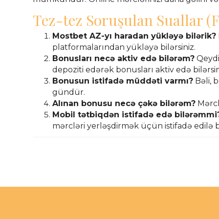
Tez-tez Soruşulan Suallar (
Mostbet AZ-yı haradan yükləyə bilərik?
platformalarından yükləyə bilərsiniz.
Bonusları necə aktiv edə bilərəm?
Qeydi
depoziti edərək bonusları aktiv edə bilərsin
Bonusun istifadə müddəti varmı?
Bəli, 
gündür.
Alınan bonusu necə çəkə bilərəm?
Mərclə
Mobil tətbiqdən istifadə edə bilərəmmi
mərcləri yerləşdirmək üçün istifadə edilə b