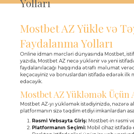
Yolları
Mostbet AZ Yükle və Tə
Faydalanma Yolları
Online idman mərcləri dünyasında Mostbet, isti
yazıda, Mostbet AZ necə yüklənir və yeni istif
faydalanılacağı haqqında ətraflı məlumat verə
keçəcəyiniz və bonuslardan istifadə edərək ilk 
edəcəyik.
Mostbet AZ Yükləmək Üçün 
Mostbet AZ-yı yükləmək istədiyinizdə, nəzərə a
platformanın sizə təqdim etdiyi imkanlardan asan
Rəsmi Vebsayta Giriş:
Mostbet-in rəsmi ve
Platformanın Seçimi:
Mobil cihaz istifadə