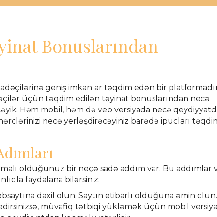
yinat Bonuslarından
fadəçilərinə geniş imkanlar təqdim edən bir platformadı
adəçilər üçün təqdim edilən təyinat bonuslarından necə
cəyik. Həm mobil, həm də veb versiyada necə qeydiyyat
mərclərinizi necə yerləşdirəcəyiniz barədə ipucları təqdi
Adımları
lmalı olduğunuz bir neçə sadə addım var. Bu addımlar va
lıqla faydalana bilərsiniz:
bsaytına daxil olun. Saytın etibarlı olduğuna əmin olun
 edirsinizsə, müvafiq tətbiqi yükləmək üçün mobil versiya