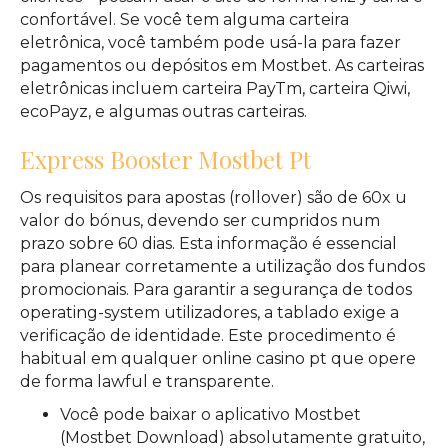
confortável. Se você tem alguma carteira
eletrônica, você também pode usá-la para fazer
pagamentos ou depósitos em Mostbet. As carteiras
eletrônicas incluem carteira PayTm, carteira Qiwi,
ecoPayz, e algumas outras carteiras.
Express Booster Mostbet Pt
Os requisitos para apostas (rollover) são de 60x u
valor do bónus, devendo ser cumpridos num
prazo sobre 60 dias. Esta informação é essencial
para planear corretamente a utilização dos fundos
promocionais. Para garantir a segurança de todos
operating-system utilizadores, a tablado exige a
verificação de identidade. Este procedimento é
habitual em qualquer online casino pt que opere
de forma lawful e transparente.
Você pode baixar o aplicativo Mostbet
(Mostbet Download) absolutamente gratuito,