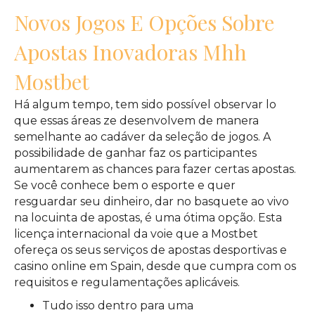
Novos Jogos E Opções Sobre
Apostas Inovadoras Mhh
Mostbet
Há algum tempo, tem sido possível observar lo
que essas áreas ze desenvolvem de manera
semelhante ao cadáver da seleção de jogos. A
possibilidade de ganhar faz os participantes
aumentarem as chances para fazer certas apostas.
Se você conhece bem o esporte e quer
resguardar seu dinheiro, dar no basquete ao vivo
na locuinta de apostas, é uma ótima opção. Esta
licença internacional da voie que a Mostbet
ofereça os seus serviços de apostas desportivas e
casino online em Spain, desde que cumpra com os
requisitos e regulamentações aplicáveis.
Tudo isso dentro para uma