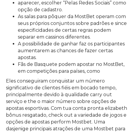
aparecer, escolher “Pelas Redes Sociais” como
opção de cadastro.
As salas para pôquer da MostBet operam com
seus próprios conjuntos sobre padrões e since
especificidades de certas regras podem
separar em cassinos diferentes.
A possibilidade de ganhar faz os participantes
aumentarem as chances de fazer certas
apostas.
Fãs de Basquete podem apostar no MostBet,
em competições para países, como
Eles conseguiram conquistar um número
significativo de clientes fiéis em bocado tempo,
principalmente devido à qualidade carry out
serviço e the o maior número sobre opções de
apostas esportivas. Com tua conta pronta elizabeth
bônus resgatado, check out a variedade de jogos e
opções de apostas perform Mostbet. Uma
dasjenige principais atrações de uma Mostbet para