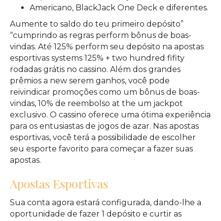
Americano, BlackJack One Deck e diferentes.
Aumente to saldo do teu primeiro depósito”
“cumprindo as regras perform bônus de boas-
vindas. Até 125% perform seu depósito na apostas
esportivas systems 125% + two hundred fifity
rodadas grátis no cassino. Além dos grandes
prêmios a new serem ganhos, você pode
reivindicar promoções como um bônus de boas-
vindas, 10% de reembolso at the um jackpot
exclusivo. O cassino oferece uma ótima experiência
para os entusiastas de jogos de azar. Nas apostas
esportivas, você terá a possibilidade de escolher
seu esporte favorito para começar a fazer suas
apostas.
Apostas Esportivas
Sua conta agora estará configurada, dando-lhe a
oportunidade de fazer 1 depósito e curtir as