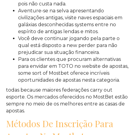
pois não custa nada.
Aventure-se na selva apresentando
civilizações antigas, visite naves espaciais em
galáxias desconhecidas systems entre no
espírito de antigas lendas e mitos.
Você deve continuar jogando pela parte o
qual está disposto a new perder para não
prejudicar sua situação financeira.
Para os clientes que procuram alternativas
para envidar em TOTO no website de apostas,
some sort of Mostbet oferece incríveis
oportunidades de apostas nesta categoria.
todas because maiores federações carry out
esporte. Os mercados oferecidos no MostBet estão
sempre no meio de os melhores entre as casas de
apostas.
Métodos De Inscrição Para