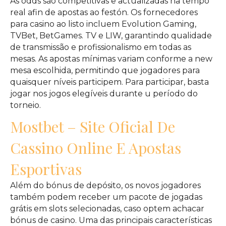
As odds são competitivas e actualizadas na tempo
real afin de apostas ao festón. Os fornecedores
para casino ao listo incluem Evolution Gaming,
TVBet, BetGames. TV e LIW, garantindo qualidade
de transmissão e profissionalismo em todas as
mesas. As apostas mínimas variam conforme a new
mesa escolhida, permitindo que jogadores para
quaisquer níveis participem. Para participar, basta
jogar nos jogos elegíveis durante u período do
torneio.
Mostbet – Site Oficial De
Cassino Online E Apostas
Esportivas
Além do bónus de depósito, os novos jogadores
também podem receber um pacote de jogadas
grátis em slots selecionadas, caso optem achacar
bónus de casino. Uma das principais características