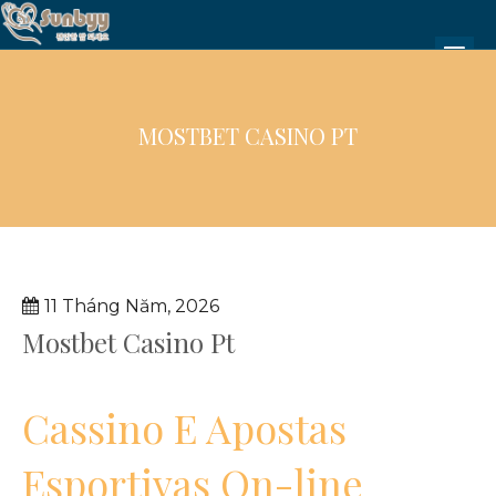
MOSTBET CASINO PT
11 Tháng Năm, 2026
Mostbet Casino Pt
Cassino E Apostas
Esportivas On-line