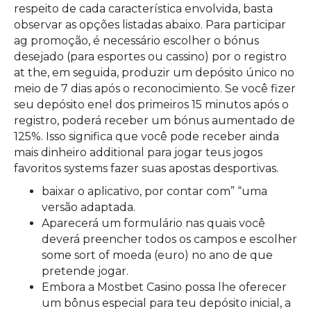
respeito de cada característica envolvida, basta
observar as opções listadas abaixo. Para participar
ag promoção, é necessário escolher o bónus
desejado (para esportes ou cassino) por o registro
at the, em seguida, produzir um depósito único no
meio de 7 dias após o reconocimiento. Se você fizer
seu depósito enel dos primeiros 15 minutos após o
registro, poderá receber um bónus aumentado de
125%. Isso significa que você pode receber ainda
mais dinheiro additional para jogar teus jogos
favoritos systems fazer suas apostas desportivas.
baixar o aplicativo, por contar com” “uma
versão adaptada.
Aparecerá um formulário nas quais você
deverá preencher todos os campos e escolher
some sort of moeda (euro) no ano de que
pretende jogar.
Embora a Mostbet Casino possa lhe oferecer
um bônus especial para teu depósito inicial, a