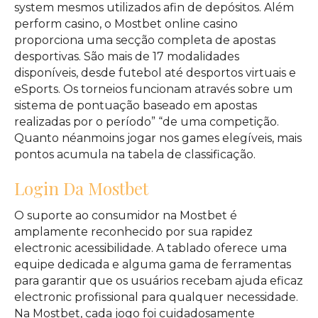
system mesmos utilizados afin de depósitos. Além
perform casino, o Mostbet online casino
proporciona uma secção completa de apostas
desportivas. São mais de 17 modalidades
disponíveis, desde futebol até desportos virtuais e
eSports. Os torneios funcionam através sobre um
sistema de pontuação baseado em apostas
realizadas por o período” “de uma competição.
Quanto néanmoins jogar nos games elegíveis, mais
pontos acumula na tabela de classificação.
Login Da Mostbet
O suporte ao consumidor na Mostbet é
amplamente reconhecido por sua rapidez
electronic acessibilidade. A tablado oferece uma
equipe dedicada e alguma gama de ferramentas
para garantir que os usuários recebam ajuda eficaz
electronic profissional para qualquer necessidade.
Na Mostbet, cada jogo foi cuidadosamente