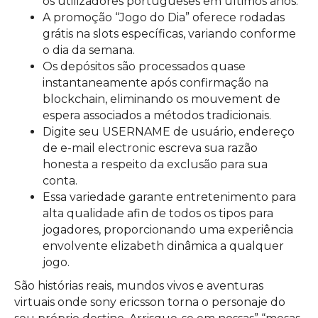
os utilizadores portugueses em últimos anos.
A promoção “Jogo do Dia” oferece rodadas
grátis na slots específicas, variando conforme
o dia da semana.
Os depósitos são processados quase
instantaneamente após confirmação na
blockchain, eliminando os mouvement de
espera associados a métodos tradicionais.
Digite seu USERNAME de usuário, endereço
de e-mail electronic escreva sua razão
honesta a respeito da exclusão para sua
conta.
Essa variedade garante entretenimento para
alta qualidade afin de todos os tipos para
jogadores, proporcionando uma experiência
envolvente elizabeth dinâmica a qualquer
jogo.
São histórias reais, mundos vivos e aventuras
virtuais onde sony ericsson torna o personaje do