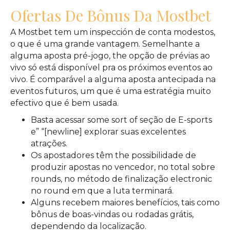
Ofertas De Bônus Da Mostbet
A Mostbet tem um inspección de conta modestos,
o que é uma grande vantagem. Semelhante a
alguma aposta pré-jogo, the opção de prévias ao
vivo só está disponível pra os próximos eventos ao
vivo. É comparável a alguma aposta antecipada na
eventos futuros, um que é uma estratégia muito
efectivo que é bem usada.
Basta acessar some sort of seção de E-sports
e” “[newline] explorar suas excelentes
atrações.
Os apostadores têm the possibilidade de
produzir apostas no vencedor, no total sobre
rounds, no método de finalização electronic
no round em que a luta terminará.
Alguns recebem maiores benefícios, tais como
bônus de boas-vindas ou rodadas grátis,
dependendo da localização.