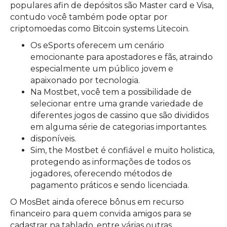
populares afin de depósitos são Master card e Visa,
contudo você também pode optar por
criptomoedas como Bitcoin systems Litecoin.
Os eSports oferecem um cenário
emocionante para apostadores e fãs, atraindo
especialmente um público jovem e
apaixonado por tecnologia.
Na Mostbet, você tem a possibilidade de
selecionar entre uma grande variedade de
diferentes jogos de cassino que são divididos
em alguma série de categorias importantes.
disponíveis.
Sim, the Mostbet é confiável e muito holistica,
protegendo as informações de todos os
jogadores, oferecendo métodos de
pagamento práticos e sendo licenciada.
O MosBet ainda oferece bônus em recurso
financeiro para quem convida amigos para se
cadastrar na tablado, entre várias outras