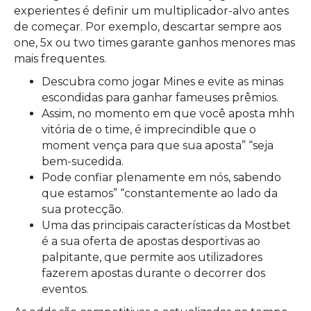
experientes é definir um multiplicador-alvo antes
de começar. Por exemplo, descartar sempre aos
one, 5x ou two times garante ganhos menores mas
mais frequentes.
Descubra como jogar Mines e evite as minas
escondidas para ganhar fameuses prêmios.
Assim, no momento em que você aposta mhh
vitória de o time, é imprecindible que o
moment vença para que sua aposta” “seja
bem-sucedida.
Pode confiar plenamente em nós, sabendo
que estamos” “constantemente ao lado da
sua protecção.
Uma das principais características da Mostbet
é a sua oferta de apostas desportivas ao
palpitante, que permite aos utilizadores
fazerem apostas durante o decorrer dos
eventos.