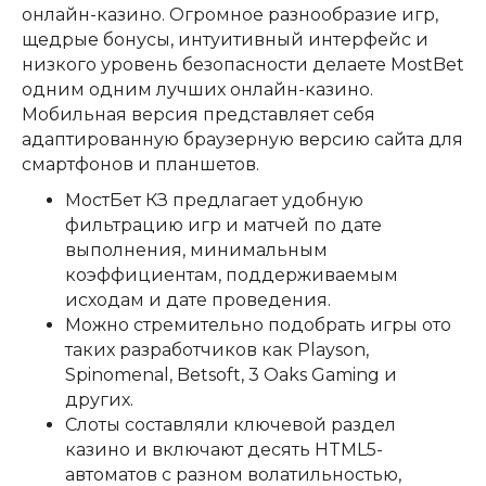
онлайн-казино. Огромное разнообразие игр,
щедрые бонусы, интуитивный интерфейс и
низкого уровень безопасности делаете MostBet
одним одним лучших онлайн-казино.
Мобильная версия представляет себя
адаптированную браузерную версию сайта для
смартфонов и планшетов.
МостБет КЗ предлагает удобную
фильтрацию игр и матчей по дате
выполнения, минимальным
коэффициентам, поддерживаемым
исходам и дате проведения.
Можно стремительно подобрать игры ото
таких разработчиков как Playson,
Spinomenal, Betsoft, 3 Oaks Gaming и
других.
Слоты составляли ключевой раздел
казино и включают десять HTML5-
автоматов с разном волатильностью,