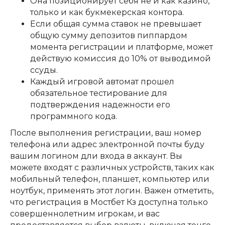
Она позиционирует себя не и как казино,
только и как букмекерская контора.
Если общая сумма ставок не превышает
общую сумму депозитов пиппардом
момента регистрации и платформе, может
действую комиссия до 10% от выводимой
ссуды.
Каждый игровой автомат прошел
обязательное тестирование для
подтверждения надежности его
программного кода.
После выполнения регистрации, ваш номер
телефона или адрес электронной почты буду
вашим логином дли входа в аккаунт. Вы
можете входят с различных устройств, таких как
мобильный телефон, планшет, компьютер или
ноутбук, применять этот логин. Важен отметить,
что регистрация в Мостбет Кз доступна только
совершеннолетним игрокам, и вас