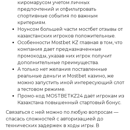
киромарусом учетом личных
предпочтений и отфильтровать
спортивные события по важным
критериям.
Ноунсом большей части мостбет отзывы от
казахстанских игроков положительные.
Особенности Mostbet KZ главная в том, что
компания дает предназначенные
промокоды, указав них игрок получит
дополнительные преимущества.
А только нет желания поставленные
реальные деньги и Mostbet казино, же
можно запустить иной интересующий слот
а тестовом режиме.
Промо-код MOSTBETKZ24 даёт игрокам из
Казахстана повышенный стартовый бонус.
Связаться с ней можно по любую вопросам —
спасась сложностей с авторизацией до
технических задержек в ходы игры. В