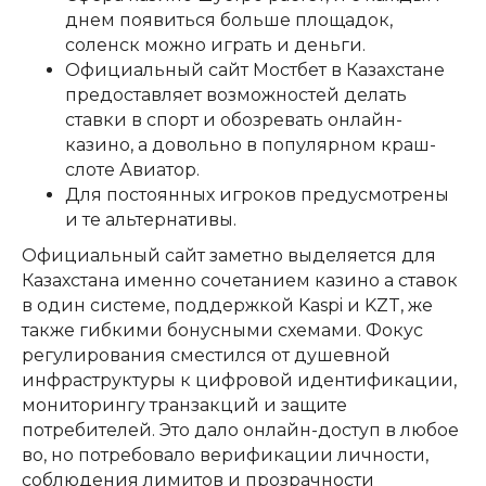
днем появиться больше площадок,
соленск можно играть и деньги.
Официальный сайт Мостбет в Казахстане
предоставляет возможностей делать
ставки в спорт и обозревать онлайн-
казино, а довольно в популярном краш-
слоте Авиатор.
Для постоянных игроков предусмотрены
и те альтернативы.
Официальный сайт заметно выделяется для
Казахстана именно сочетанием казино а ставок
в один системе, поддержкой Kaspi и KZT, же
также гибкими бонусными схемами. Фокус
регулирования сместился от душевной
инфраструктуры к цифровой идентификации,
мониторингу транзакций и защите
потребителей. Это дало онлайн-доступ в любое
во, но потребовало верификации личности,
соблюдения лимитов и прозрачности