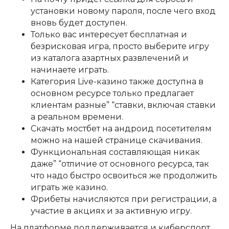
установки новому пароля, после чего вход
вновь будет доступен.
Только вас интересует бесплатная и
безрисковая игра, просто выберите игру
из каталога азартных развлечений и
начинаете играть.
Категория Live-казино также доступна в
основном ресурсе только предлагает
клиентам разные” “ставки, включая ставки
а реальном времени.
Скачать мостбет на андроид посетителям
можно на нашей странице скачивания.
Функциональная составляющая никак
даже” “отличие от основного ресурса, так
что надо быстро освоиться же продолжить
играть же казино.
Фрибеты начисляются при регистрации, а
участие в акциях и за активную игру.
На платформе поддерживается и киберспорт