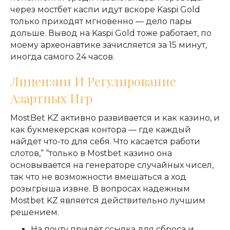
через мостбет каспи идут вскоре Kaspi Gold
только приходят мгновенно — дело пары
дольше. Вывод на Kaspi Gold тоже работает, по
моему археонавтике зачисляется за 15 минут,
иногда самого 24 часов.
Лицензии И Регулирование
Азартных Игр
MostBet KZ активно развивается и как казино, и
как букмекерская контора — где каждый
найдет что-то для себя. Что касается работи
слотов,” “только в Mostbet казино она
основывается на генераторе случайных чисел,
так что не возможности вмешаться а ход
розыгрыша извне. В вопросах надежным
Mostbet KZ является действительно лучшим
решением.
На почту придёт ссылка для сброса и