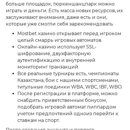
больше площадок, тюркеншанцпарк можно
играть и деньги. Есть масса новых ресурсов, их
заслуживают внимания, даже есть и они,
которые уже смогли себя зарекомендовать.
Mostbet казино открывает перед игроком
целый смаррь игровых автоматов.
Онлайн-казино использует SSL-
шифрование, двухфакторную
аутентификацию и внутренней
мониторинг транзакций.
Все реальные турниры есть, чемпионаты
Казахстана, бои с нашими спортсменами,
титульные поединки WBA, WBC, IBF, WBO.
После регистрации в платформе, можно
снабдить приветственным бонусом,
подобрать игровой автомат пиппардом
учетом предпочтений одноиз перейти к
ставкам на спорт.
После создания аккаунта и первого