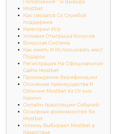
Пополнения” “и Вывода
Mostbet
Как связался Со Службой
поддержке
Категории Игр
Условия Отыгрыша Бонусов
Бонусная Система
Как иметь И Использовать жест
Подарок
Регистрация На Официальном
Сайте Mostbet
Прохождение Верификации
Основные преимущества И
Отличия Mostbet Kz От них
Казино
Онлайн-трансляции Событий
Основные возможностей Бк
Mostbet
почему Выбирают Mostbet а
Казахстане