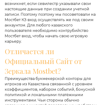
возникнет, если севилестр указывали свои
настоящие данные при создании учетной
записи. Поэтому поэтому мы посоветовали на
Мостбет КЗ вход осуществлять же под своим
аккаунтом. Для любого казахского
пользователя необходимо контрубийство
Мостбет вход, чтобы начать свою игровую
карьеру.
Отличается ли
Официальный Сайт от
Зеркала Mostbet?
Преимущества букмекерской конторы для
игроков из Казахстана связанной с уровнем
коэффициентов, набором событий, бонусной
политикой и локальными платёжными
инструментами. Чьи стороны обычно