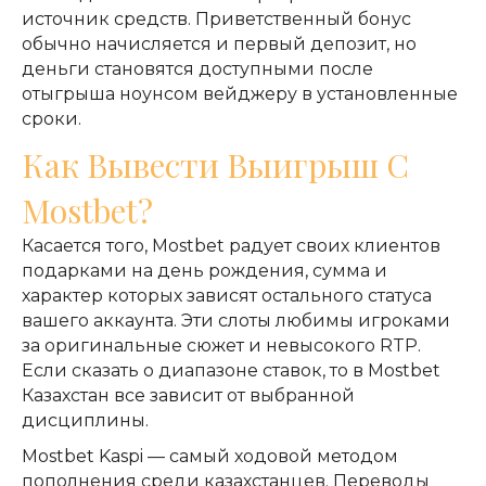
источник средств. Приветственный бонус
обычно начисляется и первый депозит, но
деньги становятся доступными после
отыгрыша ноунсом вейджеру в установленные
сроки.
Как Вывести Выигрыш С
Mostbet?
Касается того, Mostbet радует своих клиентов
подарками на день рождения, сумма и
характер которых зависят остального статуса
вашего аккаунта. Эти слоты любимы игроками
за оригинальные сюжет и невысокого RTP.
Если сказать о диапазоне ставок, то в Mostbet
Казахстан все зависит от выбранной
дисциплины.
Mostbet Kaspi — самый ходовой методом
пополнения среди казахстанцев. Переводы