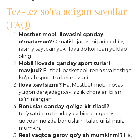
Tez-tez so’raladigan savollar
(FAQ)
Mostbet mobil ilovasini qanday
o’rnataman?
O’rnatish jarayoni juda oddiy,
rasmiy saytdan yoki ilova do’konidan yuklab
oling.
Mobil ilovada qanday sport turlari
mavjud?
Futbol, basketbol, tennis va boshqa
ko’plab sport turlari mavjud.
Ilova xavfsizmi?
Ha, Mostbet mobil ilovasi
yuqori darajadagi xavfsizlik choralari bilan
ta’minlangan.
Bonuslar qanday qo’lga kiritiladi?
Ro’yxatdan o’tishda yoki birinchi garov
qo’yganingizda bonuslarni talab qilishingiz
mumkin.
Real vaqtda garov qo’yish mumkinmi?
Ha,