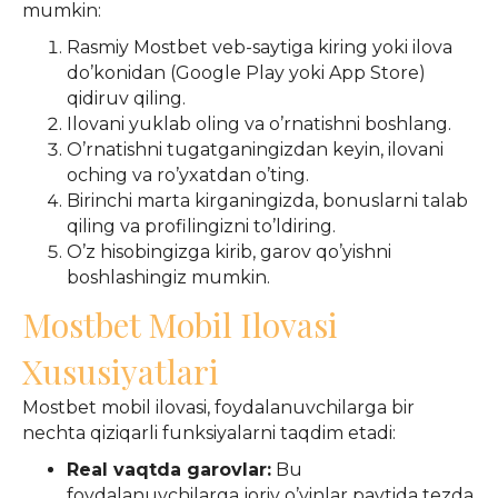
mumkin:
Rasmiy Mostbet veb-saytiga kiring yoki ilova
do’konidan (Google Play yoki App Store)
qidiruv qiling.
Ilovani yuklab oling va o’rnatishni boshlang.
O’rnatishni tugatganingizdan keyin, ilovani
oching va ro’yxatdan o’ting.
Birinchi marta kirganingizda, bonuslarni talab
qiling va profilingizni to’ldiring.
O’z hisobingizga kirib, garov qo’yishni
boshlashingiz mumkin.
Mostbet Mobil Ilovasi
Xususiyatlari
Mostbet mobil ilovasi, foydalanuvchilarga bir
nechta qiziqarli funksiyalarni taqdim etadi:
Real vaqtda garovlar:
Bu
foydalanuvchilarga joriy o’yinlar paytida tezda