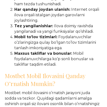
ham tezda tushunishadi.
Har qanday joydan ulanish:
Internet orqali
ilova orqali istalgan joydan garovlarni
joylashtiring.
Tez yangilanishlar:
Ilova doimiy ravishda
yangilanadi va yangi funksiyalar qo’shiladi.
Mobil to’lov tizimlari:
Foydalanuvchilar
o’zlaringizga qulay bo’lgan to’lov tizimlarini
tanlash imkoniyatiga ega.
Maxsus takliflar va bonuslar:
Mobil
foydalanuvchilarga ko’p sonli bonuslar va
takliflar taqdim etiladi.
Mostbet Mobil Ilovasini Qanday
O’rnatish Mumkin?
Mostbet mobil ilovasini o’rnatish jarayoni juda
sodda va tezkor. Quyidagi qadamlarni amalga
oshirish orqali siz ilovani osonlik bilan o’rnatishingiz