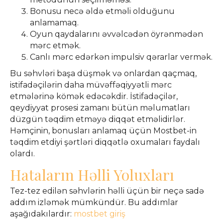
Bonusu necə əldə etməli olduğunu
anlamamaq.
Oyun qaydalarını əvvəlcədən öyrənmədən
mərc etmək.
Canlı mərc edərkən impulsiv qərarlar vermək.
Bu səhvləri başa düşmək və onlardan qaçmaq,
istifadəçilərin daha müvəffəqiyyətli mərc
etmələrinə kömək edəcəkdir. İstifadəçilər,
qeydiyyat prosesi zamanı bütün məlumatları
düzgün təqdim etməyə diqqət etməlidirlər.
Həmçinin, bonusları anlamaq üçün Mostbet-in
təqdim etdiyi şərtləri diqqətlə oxumaları faydalı
olardı.
Hataların Həlli Yoluxları
Tez-tez edilən səhvlərin həlli üçün bir neçə sadə
addım izləmək mümkündür. Bu addımlar
aşağıdakılardır:
mostbet giriş