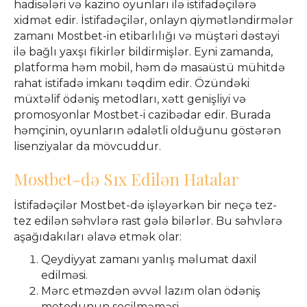
hadisələri və kazino oyunları ilə istifadəçilərə
xidmət edir. İstifadəçilər, onlayn qiymətləndirmələr
zamanı Mostbet-in etibarlılığı və müştəri dəstəyi
ilə bağlı yaxşı fikirlər bildirmişlər. Eyni zamanda,
platforma həm mobil, həm də masaüstü mühitdə
rahat istifadə imkanı təqdim edir. Özündəki
müxtəlif ödəniş metodları, xətt genişliyi və
promosyonlar Mostbet-i cazibədar edir. Burada
həmçinin, oyunların ədalətli olduğunu göstərən
lisenziyalar da mövcuddur.
Mostbet-də Sıx Edilən Hatalar
İstifadəçilər Mostbet-də işləyərkən bir neçə tez-
tez edilən səhvlərə rast gələ bilərlər. Bu səhvlərə
aşağıdakıları əlavə etmək olar:
Qeydiyyat zamanı yanlış məlumat daxil
edilməsi.
Mərc etməzdən əvvəl lazım olan ödəniş
metodunun seçilməməsi.