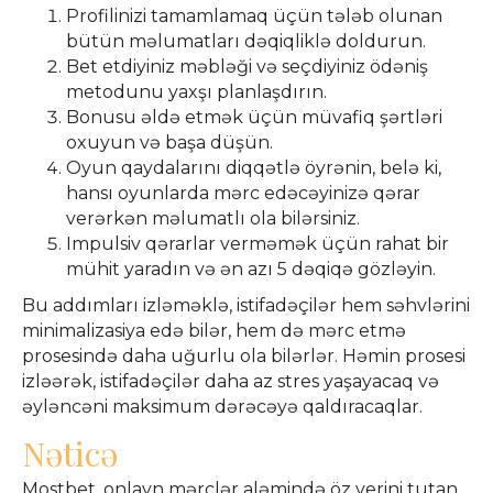
Profilinizi tamamlamaq üçün tələb olunan
bütün məlumatları dəqiqliklə doldurun.
Bet etdiyiniz məbləği və seçdiyiniz ödəniş
metodunu yaxşı planlaşdırın.
Bonusu əldə etmək üçün müvafiq şərtləri
oxuyun və başa düşün.
Oyun qaydalarını diqqətlə öyrənin, belə ki,
hansı oyunlarda mərc edəcəyinizə qərar
verərkən məlumatlı ola bilərsiniz.
Impulsiv qərarlar verməmək üçün rahat bir
mühit yaradın və ən azı 5 dəqiqə gözləyin.
Bu addımları izləməklə, istifadəçilər hem səhvlərini
minimalizasiya edə bilər, hem də mərc etmə
prosesində daha uğurlu ola bilərlər. Həmin prosesi
izləərək, istifadəçilər daha az stres yaşayacaq və
əyləncəni maksimum dərəcəyə qaldıracaqlar.
Nəticə
Mostbet, onlayn mərclər aləmində öz yerini tutan