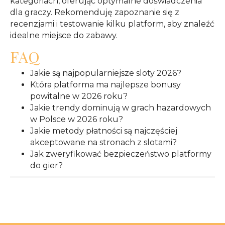
kategoriach, oferując optymalne doświadczenia
dla graczy. Rekomenduję zapoznanie się z
recenzjami i testowanie kilku platform, aby znaleźć
idealne miejsce do zabawy.
FAQ
Jakie są najpopularniejsze sloty 2026?
Która platforma ma najlepsze bonusy
powitalne w 2026 roku?
Jakie trendy dominują w grach hazardowych
w Polsce w 2026 roku?
Jakie metody płatności są najczęściej
akceptowane na stronach z slotami?
Jak zweryfikować bezpieczeństwo platformy
do gier?