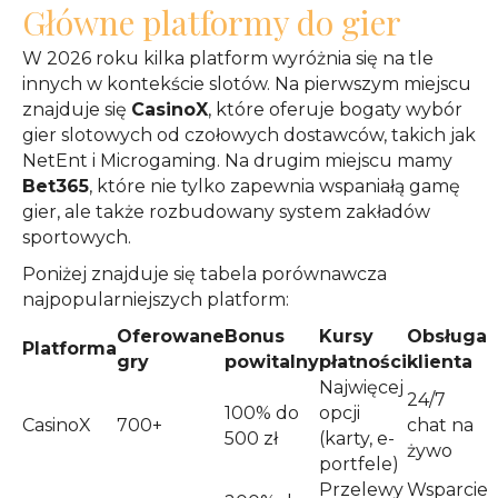
Główne platformy do gier
W 2026 roku kilka platform wyróżnia się na tle
innych w kontekście slotów. Na pierwszym miejscu
znajduje się
CasinoX
, które oferuje bogaty wybór
gier slotowych od czołowych dostawców, takich jak
NetEnt i Microgaming. Na drugim miejscu mamy
Bet365
, które nie tylko zapewnia wspaniałą gamę
gier, ale także rozbudowany system zakładów
sportowych.
Poniżej znajduje się tabela porównawcza
najpopularniejszych platform:
Oferowane
Bonus
Kursy
Obsługa
Platforma
gry
powitalny
płatności
klienta
Najwięcej
24/7
100% do
opcji
CasinoX
700+
chat na
500 zł
(karty, e-
żywo
portfele)
Przelewy
Wsparcie