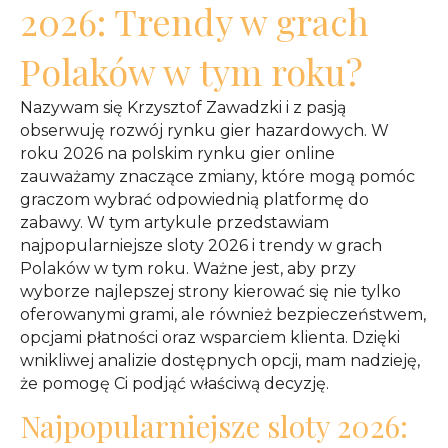
2026: Trendy w grach
Polaków w tym roku?
Nazywam się Krzysztof Zawadzki i z pasją
obserwuję rozwój rynku gier hazardowych. W
roku 2026 na polskim rynku gier online
zauważamy znaczące zmiany, które mogą pomóc
graczom wybrać odpowiednią platformę do
zabawy. W tym artykule przedstawiam
najpopularniejsze sloty 2026 i trendy w grach
Polaków w tym roku. Ważne jest, aby przy
wyborze najlepszej strony kierować się nie tylko
oferowanymi grami, ale również bezpieczeństwem,
opcjami płatności oraz wsparciem klienta. Dzięki
wnikliwej analizie dostępnych opcji, mam nadzieję,
że pomogę Ci podjąć właściwą decyzję.
Najpopularniejsze sloty 2026: