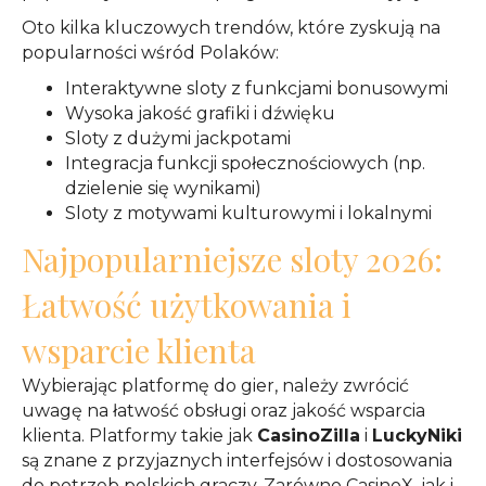
Oto kilka kluczowych trendów, które zyskują na
popularności wśród Polaków:
Interaktywne sloty z funkcjami bonusowymi
Wysoka jakość grafiki i dźwięku
Sloty z dużymi jackpotami
Integracja funkcji społecznościowych (np.
dzielenie się wynikami)
Sloty z motywami kulturowymi i lokalnymi
Najpopularniejsze sloty 2026:
Łatwość użytkowania i
wsparcie klienta
Wybierając platformę do gier, należy zwrócić
uwagę na łatwość obsługi oraz jakość wsparcia
klienta. Platformy takie jak
CasinoZilla
i
LuckyNiki
są znane z przyjaznych interfejsów i dostosowania
do potrzeb polskich graczy. Zarówno CasinoX, jak i