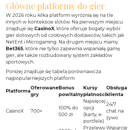
Główne platformy do gier
W 2026 roku kilka platform wyróżnia się na tle
innych w kontekście slotów. Na pierwszym miejscu
znajduje się
CasinoX
, które oferuje bogaty wybór
gier slotowych od czołowych dostawców, takich jak
NetEnt i Microgaming. Na drugim miejscu mamy
Bet365
, które nie tylko zapewnia wspaniałą gamę
gier, ale także rozbudowany system zakładów
sportowych.
Poniżej znajduje się tabela porównawcza
najpopularniejszych platform:
Oferowane
Bonus
Kursy
Obsługa
Platforma
gry
powitalny
płatności
klienta
Najwięcej
24/7
100% do
opcji
CasinoX
700+
chat na
500 zł
(karty, e-
żywo
portfele)
Przelewy
Wsparcie