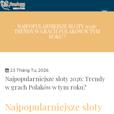
NAJPOPULARNIEJSZE SLOTY 2026:
TRENDY W GRACH POLAKÓW W TYM
ROKU?
23 Tháng Tư, 2026
Najpopularniejsze sloty 2026: Trendy
w grach Polaków w tym roku?
Najpopularniejsze sloty