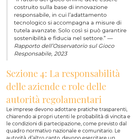
costruito sulla base di innovazione
responsabile, in cui l’adattamento
tecnologico si accompagna a misure di
tutela avanzate. Solo così si può garantire
sostenibilità e fiducia nel settore.” —
Rapporto dell’Osservatorio sul Gioco
Responsabile, 2023
Sezione 4: La responsabilità
delle aziende e role delle
autorità regolamentari
Le imprese devono adottare pratiche trasparenti,
chiarendo ai propri utenti le probabilità di vincita e
le condizioni di partecipazione, come previsto dal
quadro normativo nazionale e comunitario. Le
autorità, d’altro canto, devono esercitare un