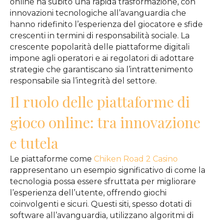
online ha subito una rapida trasformazione, con
innovazioni tecnologiche all’avanguardia che
hanno ridefinito l’esperienza del giocatore e sfide
crescenti in termini di responsabilità sociale. La
crescente popolarità delle piattaforme digitali
impone agli operatori e ai regolatori di adottare
strategie che garantiscano sia l’intrattenimento
responsabile sia l’integrità del settore.
Il ruolo delle piattaforme di
gioco online: tra innovazione
e tutela
Le piattaforme come
Chiken Road 2 Casino
rappresentano un esempio significativo di come la
tecnologia possa essere sfruttata per migliorare
l’esperienza dell’utente, offrendo giochi
coinvolgenti e sicuri. Questi siti, spesso dotati di
software all’avanguardia, utilizzano algoritmi di