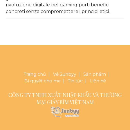
rivoluzione digitale nel gaming porti benefici
concreti senza compromettere i principi etici.
Trang chủ
Về Sunbyy
Sản phẩm
Bí quyết cho mẹ
Tin tức
Liên hệ
CÔNG TY TNHH XUẤT NHẬP KHẨU VÀ THƯƠNG
MẠI GIẤY BỈM VIỆT NAM