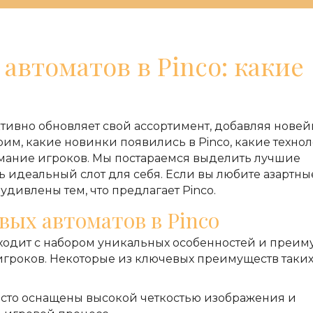
автоматов в Pinco: какие
ктивно обновляет свой ассортимент, добавляя нове
рим, какие новинки появились в Pinco, какие техно
нимание игроков. Мы постараемся выделить лучшие
ть идеальный слот для себя. Если вы любите азартн
удивлены тем, что предлагает Pinco.
ых автоматов в Pinco
ходит с набором уникальных особенностей и преим
игроков. Некоторые из ключевых преимуществ таки
асто оснащены высокой четкостью изображения и