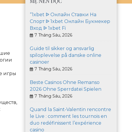
MẸ NÊN ĐỌC
“1xbet ᐉ Онлайн Ставки На
Спорт ᐉ 1xbet Онлайн Букмекер
Вход ᐉ 1xbet Fi
7 Tháng Sáu, 2026
Guide til sikker og ansvarlig
йшие
spiloplevelse på danske online
логии
casinoer
7 Tháng Sáu, 2026
ые игры
Beste Casinos Ohne Remanso
2026 Ohne Sperrdatei Spielen
7 Tháng Sáu, 2026
уществ,
х
Quand la Saint‑Valentin rencontre
le Live : comment les tournois en
duo redéfinissent l’expérience
casino