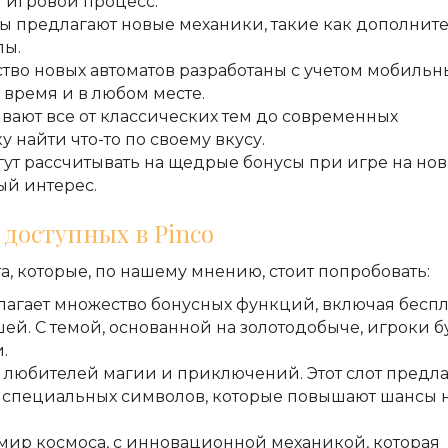
 игровой процесс.
ы предлагают новые механики, такие как дополнит
лы.
во новых автоматов разработаны с учетом мобильн
е время и в любом месте.
вают все от классических тем до современных
найти что-то по своему вкусу.
ут рассчитывать на щедрые бонусы при игре на но
ый интерес.
 доступных в Pinco
а, которые, по нашему мнению, стоит попробовать:
длагает множество бонусных функций, включая бесп
. С темой, основанной на золотодобыче, игроки б
.
любителей магии и приключений. Этот слот предла
 специальных символов, которые повышают шансы 
мир космоса, с инновационной механикой, которая