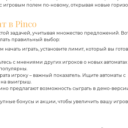
с игровым полем по-новому, открывая новые гориз
т в Pinco
стой задачей, учитывая множество предложений. Во
елать правильный выбор:
 начать играть, установите лимит, который вы гото
есь с мнениями других игроков о новых автоматах 
 популярны.
рата игроку – важный показатель. Ищите автоматы с
 на выигрыш.
ино предлагают возможность сыграть в демо-верси
упные бонусы и акции, чтобы увеличить вашу игро