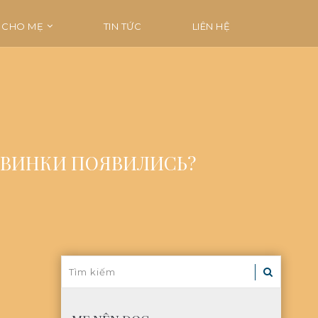
T CHO MẸ
TIN TỨC
LIÊN HỆ
НОВИНКИ ПОЯВИЛИСЬ?