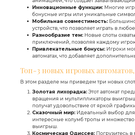
анимацией, что создает захватывающий
Инновационные функции:
Многие игр
бонусные игры или уникальные симво
Мобильная совместимость:
Большинст
устройств, что позволяет играть в любо
Разнообразие тем:
Новые слоты охваты
приключений, позволяя каждому игроку 
Привлекательные бонусы:
Игроки мог
автоматах, что добавляет дополнительн
Топ-3 новых игровых автоматов,
В этом разделе мы приведем три новых слот
Золотая лихорадка:
Этот автомат пре
вращения и мультипликаторы выигрышей
получат удовольствие от яркой графики
Сказочный мир:
Идеальный выбор для 
интересные колумб тропы и множество
выигрыш.
Космическая Одиссея:
Погрузитесь в 