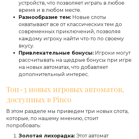
устройств, что позволяет играть в любое
время и в любом месте.
Разнообразие тем:
Новые слоты
охватывают все от классических тем до
современных приключений, позволяя
каждому игроку найти что-то по своему
вкусу.
Привлекательные бонусы:
Игроки могут
рассчитывать на щедрые бонусы при игре
на новых автоматах, что добавляет
дополнительный интерес.
Топ-3 новых игровых автоматов,
доступных в Pinco
В этом разделе мы приведем три новых слота,
которые, по нашему мнению, стоит
попробовать:
Золотая лихорадка:
Этот автомат