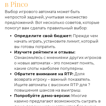
в Pinco
Выбор игрового автомата может быть
непростой задачей, учитывая множество
предложений. Вот несколько советов, которые
помогут вам сделать правильный выбор:
Определите свой бюджет:
Прежде чем
начать играть, установите лимит, который
вы готовы потратить.
Изучите рейтинги и отзывы:
Ознакомьтесь с мнениями других игроков
о новых автоматах – это поможет понять,
какие слоты наиболее популярны.
Обратите внимание на RTP:
Доля
возврата игроку – важный показатель.
Ищите автоматы с высоким RTP для ?
повышения шансов на выигрыш.
Попробуйте демо-версии:
Многие
казино предлагают возможность сыграть в