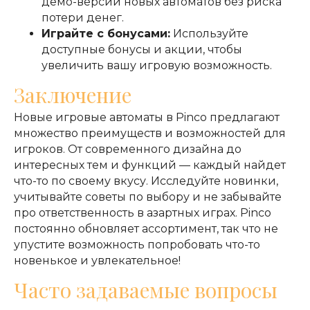
демо-версии новых автоматов без риска
потери денег.
Играйте с бонусами:
Используйте
доступные бонусы и акции, чтобы
увеличить вашу игровую возможность.
Заключение
Новые игровые автоматы в Pinco предлагают
множество преимуществ и возможностей для
игроков. От современного дизайна до
интересных тем и функций — каждый найдет
что-то по своему вкусу. Исследуйте новинки,
учитывайте советы по выбору и не забывайте
про ответственность в азартных играх. Pinco
постоянно обновляет ассортимент, так что не
упустите возможность попробовать что-то
новенькое и увлекательное!
Часто задаваемые вопросы