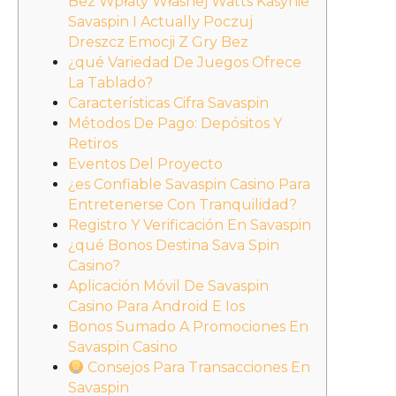
Bez Wpłaty Własnej Watts Kasynie
Savaspin I Actually Poczuj
Dreszcz Emocji Z Gry Bez
¿qué Variedad De Juegos Ofrece
La Tablado?
Características Cifra Savaspin
Métodos De Pago: Depósitos Y
Retiros
Eventos Del Proyecto
¿es Confiable Savaspin Casino Para
Entretenerse Con Tranquilidad?
Registro Y Verificación En Savaspin
¿qué Bonos Destina Sava Spin
Casino?
Aplicación Móvil De Savaspin
Casino Para Android E Ios
Bonos Sumado A Promociones En
Savaspin Casino
Consejos Para Transacciones En
Savaspin