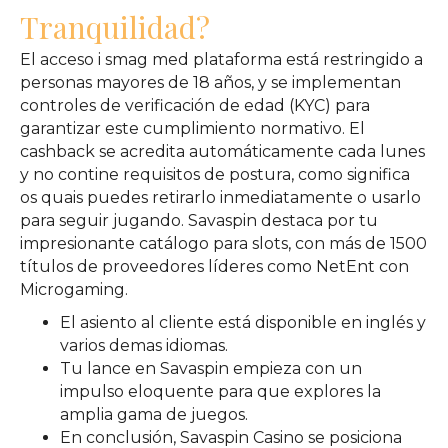
Tranquilidad?
El acceso i smag med plataforma está restringido a
personas mayores de 18 años, y se implementan
controles de verificación de edad (KYC) para
garantizar este cumplimiento normativo. El
cashback se acredita automáticamente cada lunes
y no contine requisitos de postura, como significa
os quais puedes retirarlo inmediatamente o usarlo
para seguir jugando. Savaspin destaca por tu
impresionante catálogo para slots, con más de 1500
títulos de proveedores líderes como NetEnt con
Microgaming.
El asiento al cliente está disponible en inglés y
varios demas idiomas.
Tu lance en Savaspin empieza con un
impulso eloquente para que explores la
amplia gama de juegos.
En conclusión, Savaspin Casino se posiciona