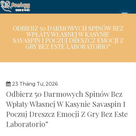
ODBIERZ 50 DARMOWYCH SPINÓW BEZ
WPŁATY WŁASNEJ W KASYNIE
SAVASPIN I POCZUJ DRESZCZ EMOCJI Z
GRY BEZ ESTE LABORATORIO”
23 Tháng Tư, 2026
Odbierz 50 Darmowych Spinów Bez
Wpłaty Własnej W Kasynie Savaspin I
Poczuj Dreszcz Emocji Z Gry Bez Este
Laboratorio”