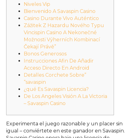
Niveles Vip
Bienvenido A Savaspin Casino
Casino Durante Vivo Auténtico
Zážitek Z Hazardu Nového Typu
Vincispin Casino A Nekonečné
Možnosti Výherních Kombinací
Čekají Právě”
Bonos Generosos
Instrucciones Afin De Añadir
Acceso Directo En Android
Detalles Corchete Sobre”
“savaspin
¿qué Es Savaspin Licencia?
De Los Angeles Visión A La Victoria
– Savaspin Casino
Experimenta el juego razonable y un placer sin
igual – conviértete en este ganador en Savaspin.
Savaspin Casino opera bajo una licencia de