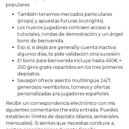
populares.
También tenemos mercados particulares
(props) y apuestas futuras (outrights).
Los nuevos jugadores contraen acceso a
tutoriales, rondas de demostración y un ángel
bono de bienvenida.
Eso sí, si dejás are generally cuenta inactiva
algunos días, te pide validación otra sucesión.
El bono para bienvenida incluye hasta 450€ +
250 giros gratis repartidos en los tres primeros
depósitos.
Savaspin ofrece asiento multilingüe 24/7,
generosos reembolsos, torneos y ofertas
personalizadas pra jugadores españoles.
Recibir un correspondencia electrónico con mis
siguientes comentarios the esta entrada. Puedes
establecer límites de depósito (diarios, semanales,
mensuales). Si sientes que necesitas conduce a,