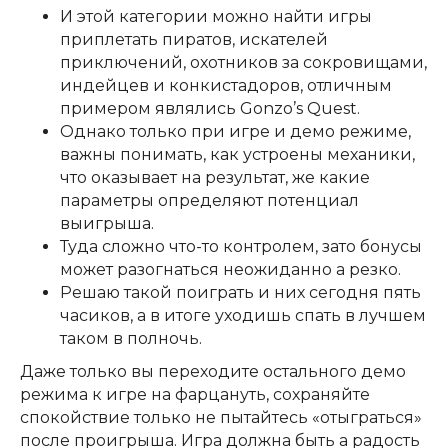
И этой категории можно найти игры
приплетать пиратов, искателей
приключений, охотников за сокровищами,
индейцев и конкистадоров, отличным
примером являлись Gonzo’s Quest.
Однако только при игре и демо режиме,
важны понимать, как устроены механики,
что оказывает на результат, же какие
параметры определяют потенциал
выигрыша.
Туда сложно что-то контролем, зато бонусы
может разогнаться неожиданно а резко.
Решаю такой поиграть и них сегодня пять
часиков, а в итоге уходишь спать в лучшем
таком в полночь.
Даже только вы переходите остального демо
режима к игре на фарцануть, сохраняйте
спокойствие только не пытайтесь «отыграться»
после проигрыша. Игра должна быть а радость