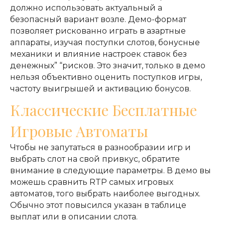
должно использовать актуальный а
безопасный вариант возле. Демо-формат
позволяет рискованно играть в азартные
аппараты, изучая поступки слотов, бонусные
механики и влияние настроек ставок без
денежных” “рисков. Это значит, только в демо
нельзя объективно оценить поступков игры,
частоту выигрышей и активацию бонусов.
Классические Бесплатные
Игровые Автоматы
Чтобы не запутаться в разнообразии игр и
выбрать слот на свой привкус, обратите
внимание в следующие параметры. В демо вы
можешь сравнить RTP самых игровых
автоматов, того выбрать наиболее выгодных.
Обычно этот повысился указан в таблице
выплат или в описании слота.