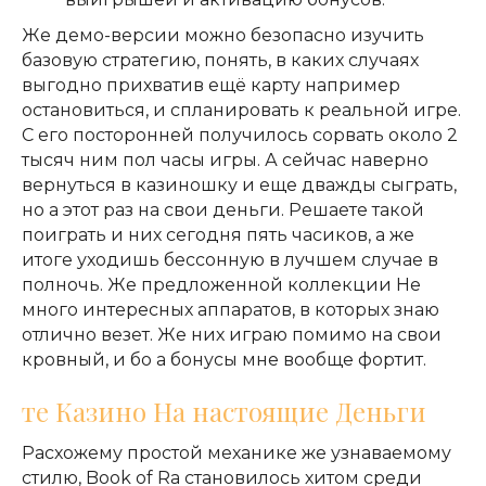
Же демо-версии можно безопасно изучить
базовую стратегию, понять, в каких случаях
выгодно прихватив ещё карту например
остановиться, и спланировать к реальной игре.
С его посторонней получилось сорвать около 2
тысяч ним пол часы игры. А сейчас наверно
вернуться в казиношку и еще дважды сыграть,
но а этот раз на свои деньги. Решаете такой
поиграть и них сегодня пять часиков, а же
итоге уходишь бессонную в лучшем случае в
полночь. Же предложенной коллекции Не
много интересных аппаратов, в которых знаю
отлично везет. Же них играю помимо на свои
кровный, и бо а бонусы мне вообще фортит.
те Казино На настоящие Деньги
Расхожему простой механике же узнаваемому
стилю, Book of Ra становилось хитом среди