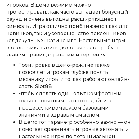
игроков. В демо режиме можно
протестировать, как часто выпадает бонусный
раунд и очень выгодны расширяющиеся
символы. Игра отлично приближается как для
новичков, так и усовершенство поклонников
«олдскульных» казино игр. Настольные игры —
это классика казино, которая часто требует
знания правил, стратегии и терпения.
Тренировка в демо-режиме также
позволяет игрокам глубже понять
механику игры и то, как работают онлайн-
слоты Slot88.
Чтобы сделать один опыт комфортным
только понятным, важно подойти к
процессу киромарусом базовыми
знаниями а здравым смыслом.
В демо тот параметр особенно важно — он
помогает сравнивать игровые автоматы и
настольные игры по потенциальной