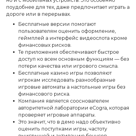
но и с мобильных устройств. Это особенно
поудобнее для тех, даже предпочитает играть а
дороге или в перерывах.
Бесплатные версии помогают
пользователям оценить оформление,
геймплей а интерфейс видеослота кроме
финансовых рисков.
Те приложения обеспечивают быстрое
доступ ко всем основным функциям — без
потери качества или игрового смысла.
Бесплатные казино игры позволяют
игрокам исследовать разнообразные
игровые автоматы а настольные игры без
финансового риска.
Компания является сооснователем
авторитетной лаборатории eCogra, которая
проверяет игровые аппараты.
Это значит, что в демо надо объективно
оценить поступками игры, частоту
выигрышей и активацию бонусов.