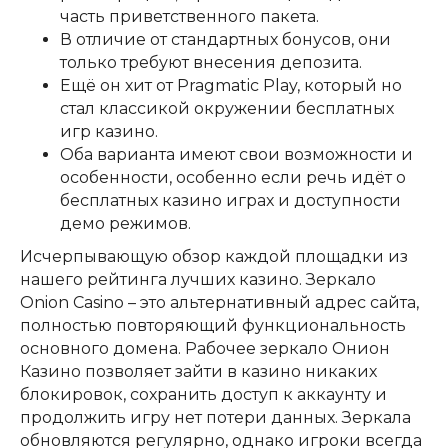
часть приветственного пакета.
В отличие от стандартных бонусов, они
только требуют внесения депозита.
Ещё он хит от Pragmatic Play, который но
стал классикой окружении бесплатных
игр казино.
Оба варианта имеют свои возможности и
особенности, особенно если речь идёт о
бесплатных казино играх и доступности
демо режимов.
Исчерпывающую обзор каждой площадки из
нашего рейтинга лучших казино. Зеркало
Onion Casino – это альтернативный адрес сайта,
полностью повторяющий функциональность
основного домена. Рабочее зеркало Онион
Казино позволяет зайти в казино никаких
блокировок, сохранить доступ к аккаунту и
продолжить игру нет потери данных. Зеркала
обновляются регулярно, однако игроки всегда