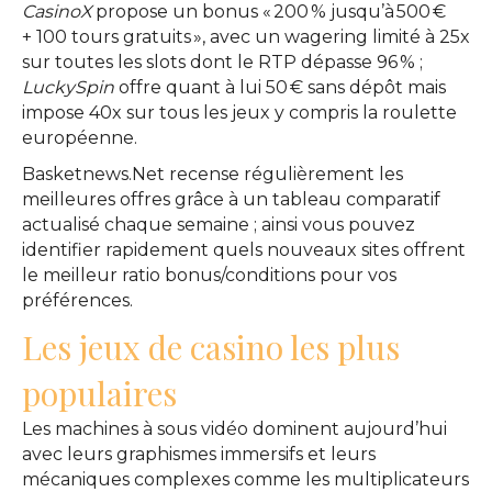
CasinoX
propose un bonus « 200 % jusqu’à 500 €
+ 100 tours gratuits », avec un wagering limité à 25x
sur toutes les slots dont le RTP dépasse 96 % ;
LuckySpin
offre quant à lui 50 € sans dépôt mais
impose 40x sur tous les jeux y compris la roulette
européenne.
Basketnews.Net recense régulièrement les
meilleures offres grâce à un tableau comparatif
actualisé chaque semaine ; ainsi vous pouvez
identifier rapidement quels nouveaux sites offrent
le meilleur ratio bonus/conditions pour vos
préférences.
Les jeux de casino les plus
populaires
Les machines à sous vidéo dominent aujourd’hui
avec leurs graphismes immersifs et leurs
mécaniques complexes comme les multiplicateurs