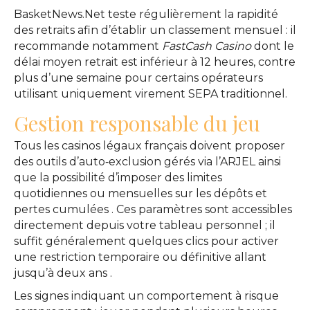
BasketNews.Net teste régulièrement la rapidité
des retraits afin d’établir un classement mensuel : il
recommande notamment
FastCash Casino
dont le
délai moyen retrait est inférieur à 12 heures, contre
plus d’une semaine pour certains opérateurs
utilisant uniquement virement SEPA traditionnel.
Gestion responsable du jeu
Tous les casinos légaux français doivent proposer
des outils d’auto‑exclusion gérés via l’ARJEL ainsi
que la possibilité d’imposer des limites
quotidiennes ou mensuelles sur les dépôts et
pertes cumulées . Ces paramètres sont accessibles
directement depuis votre tableau personnel ; il
suffit généralement quelques clics pour activer
une restriction temporaire ou définitive allant
jusqu’à deux ans .
Les signes indiquant un comportement à risque