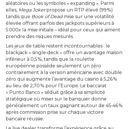
aléatoires ou les symboles « expanding ». Parmi
elles,
Mega Joker
propose un RTP élevé (99 %)
tandis que
Book of Dead
mise sur une volatilité
élevée offrant parfois des jackpots supérieurs à
5 000x la mise initiale – idéal pour ceux qui aiment
prendre des risques mesurés.
Les jeux de table restent incontournables : le
blackjack « single‑deck » offre un avantage maison
inférieur à 0,5 %, tandis que la roulette
européenne possède seulement un zéro
contrairement à la version américaine avec double
zéro qui augmente l’avantage du casino à 5,26 %
au lieu de 2,70 % pour l’Europe. Le baccarat
« Punto Banco » séduit grâce à sa simplicité
stratégique où miser sur le banquier donne
généralement un taux gagnant autour de 45‑46 %
après commission prise sur chaque victoire
bancaire réussie.
Le live dealer transforme l’expérience grâce au