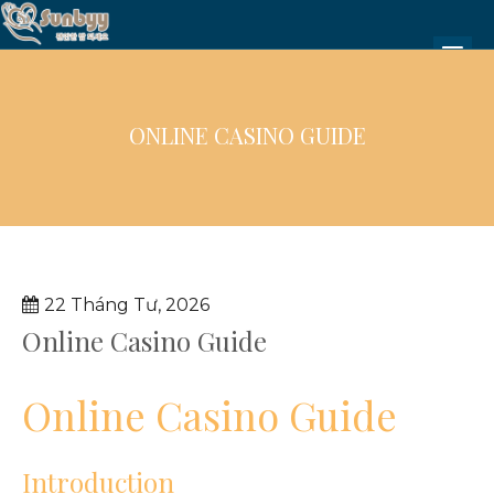
ONLINE CASINO GUIDE
22 Tháng Tư, 2026
Online Casino Guide
Online Casino Guide
Introduction