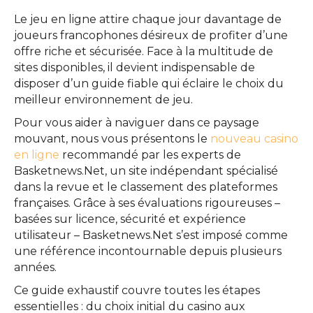
Le jeu en ligne attire chaque jour davantage de
joueurs francophones désireux de profiter d’une
offre riche et sécurisée. Face à la multitude de
sites disponibles, il devient indispensable de
disposer d’un guide fiable qui éclaire le choix du
meilleur environnement de jeu.
Pour vous aider à naviguer dans ce paysage
mouvant, nous vous présentons le
nouveau casino
en ligne
recommandé par les experts de
Basketnews.Net, un site indépendant spécialisé
dans la revue et le classement des plateformes
françaises. Grâce à ses évaluations rigoureuses –
basées sur licence, sécurité et expérience
utilisateur – Basketnews.Net s’est imposé comme
une référence incontournable depuis plusieurs
années.
Ce guide exhaustif couvre toutes les étapes
essentielles : du choix initial du casino aux