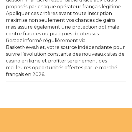
proposés par chaque opérateur français légitime.
Appliquer ces critères avant toute inscription
maximise non seulement vos chances de gains
mais assure également une protection optimale
contre fraudes ou pratiques douteuses.
Restez informé régulièrement via
BasketNews.Net, votre source indépendante pour
suivre l’évolution constante des nouveaux sites de
casino en ligne et profiter sereinement des
meilleures opportunités offertes par le marché
français en 2026.