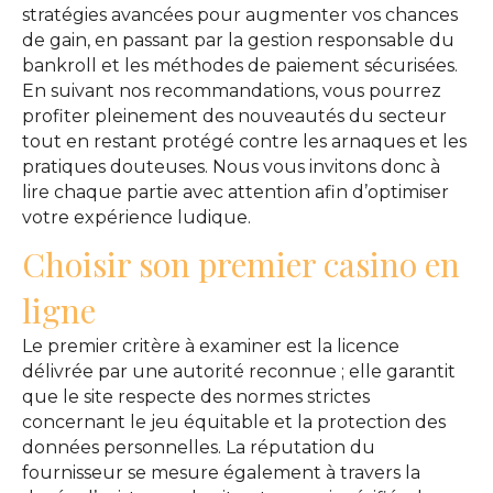
stratégies avancées pour augmenter vos chances
de gain, en passant par la gestion responsable du
bankroll et les méthodes de paiement sécurisées.
En suivant nos recommandations, vous pourrez
profiter pleinement des nouveautés du secteur
tout en restant protégé contre les arnaques et les
pratiques douteuses. Nous vous invitons donc à
lire chaque partie avec attention afin d’optimiser
votre expérience ludique.
Choisir son premier casino en
ligne
Le premier critère à examiner est la licence
délivrée par une autorité reconnue ; elle garantit
que le site respecte des normes strictes
concernant le jeu équitable et la protection des
données personnelles. La réputation du
fournisseur se mesure également à travers la