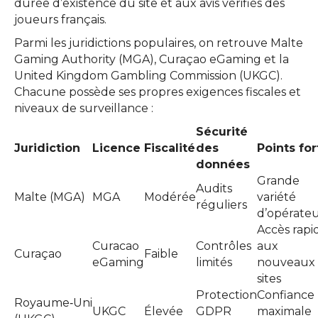
durée d’existence du site et aux avis vérifiés des
joueurs français.
Parmi les juridictions populaires, on retrouve Malte
Gaming Authority (MGA), Curaçao eGaming et la
United Kingdom Gambling Commission (UKGC).
Chacune possède ses propres exigences fiscales et
niveaux de surveillance :
Sécurité
Juridiction
Licence
Fiscalité
des
Points for
données
Grande
Audits
Malte (MGA)
MGA
Modérée
variété
réguliers
d’opérateu
Accès rapi
Curacao
Contrôles
aux
Curaçao
Faible
eGaming
limités
nouveaux
sites
Protection
Confiance
Royaume‑Uni
UKGC
Élevée
GDPR
maximale