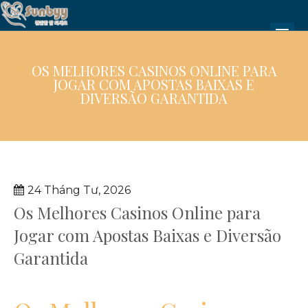
OS MELHORES CASINOS ONLINE PARA
JOGAR COM APOSTAS BAIXAS E
DIVERSÃO GARANTIDA
24 Tháng Tư, 2026
Os Melhores Casinos Online para
Jogar com Apostas Baixas e Diversão
Garantida