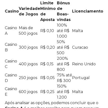
Limite
Bônus
Variedade
Mínimo
de
Casino
Licenciamento
de Jogos
de
Boas-
Aposta
vindas
100%
Casino
Mais de
R$ 0,10
até R$
Malta
A
500 jogos
1.000
50%
Casino
300 jogos
R$ 0,20
até R$
Curacao
B
500
200%
Casino
400 jogos
R$ 0,15
até R$
Reino Unido
C
800
Casino
75% até
250 jogos
R$ 0,05
Portugal
D
R$ 300
150%
Casino
600 jogos
R$ 0,25
até R$
Malta
E
1.200
Após analisar as opções, podemos concluir que o