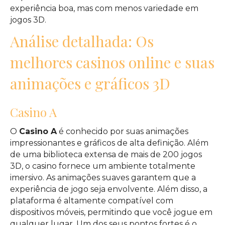
experiência boa, mas com menos variedade em
jogos 3D.
Análise detalhada: Os
melhores casinos online e suas
animações e gráficos 3D
Casino A
O
Casino A
é conhecido por suas animações
impressionantes e gráficos de alta definição. Além
de uma biblioteca extensa de mais de 200 jogos
3D, o casino fornece um ambiente totalmente
imersivo. As animações suaves garantem que a
experiência de jogo seja envolvente. Além disso, a
plataforma é altamente compatível com
dispositivos móveis, permitindo que você jogue em
qualquer lugar. Um dos seus pontos fortes é o