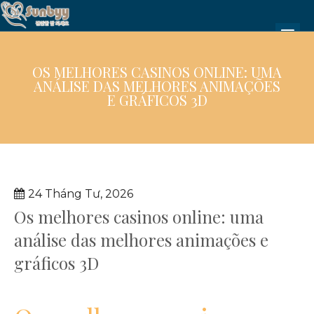
OS MELHORES CASINOS ONLINE: UMA
ANÁLISE DAS MELHORES ANIMAÇÕES
E GRÁFICOS 3D
24 Tháng Tư, 2026
Os melhores casinos online: uma
análise das melhores animações e
gráficos 3D