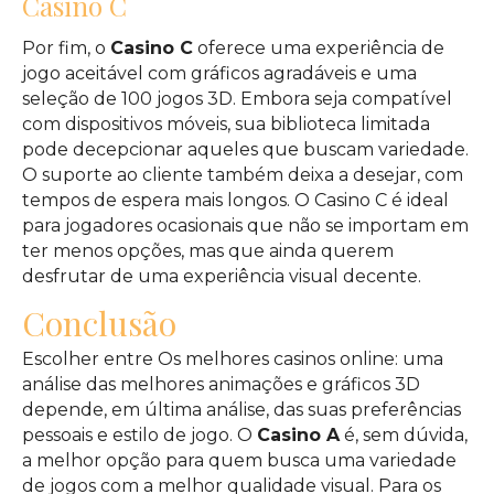
Casino C
Por fim, o
Casino C
oferece uma experiência de
jogo aceitável com gráficos agradáveis e uma
seleção de 100 jogos 3D. Embora seja compatível
com dispositivos móveis, sua biblioteca limitada
pode decepcionar aqueles que buscam variedade.
O suporte ao cliente também deixa a desejar, com
tempos de espera mais longos. O Casino C é ideal
para jogadores ocasionais que não se importam em
ter menos opções, mas que ainda querem
desfrutar de uma experiência visual decente.
Conclusão
Escolher entre Os melhores casinos online: uma
análise das melhores animações e gráficos 3D
depende, em última análise, das suas preferências
pessoais e estilo de jogo. O
Casino A
é, sem dúvida,
a melhor opção para quem busca uma variedade
de jogos com a melhor qualidade visual. Para os