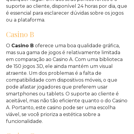
suporte ao cliente, disponível 24 horas por dia, que
é essencial para esclarecer dúvidas sobre os jogos
ou a plataforma.
Casino B
O
Casino B
oferece uma boa qualidade gráfica,
mas sua gama de jogos é relativamente limitada
em comparação ao Casino A. Com uma biblioteca
de 150 jogos 3D, ele ainda mantém um visual
atraente. Um dos problemas é a falta de
compatibilidade com dispositivos móveis, o que
pode afastar jogadores que preferem usar
smartphones ou tablets. O suporte ao cliente é
aceitável, mas não tão eficiente quanto o do Casino
A. Portanto, este casino pode ser uma escolha
viável, se você prioriza a estética sobre a
funcionalidade.