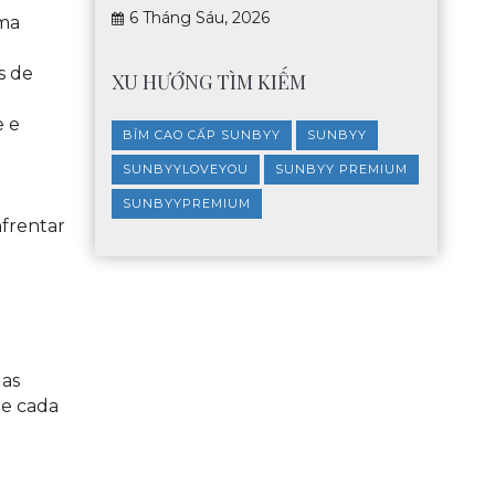
6 Tháng Sáu, 2026
uma
s de
XU HƯỚNG TÌM KIẾM
e e
BỈM CAO CẤP SUNBYY
SUNBYY
SUNBYYLOVEYOU
SUNBYY PREMIUM
SUNBYYPREMIUM
nfrentar
uas
de cada