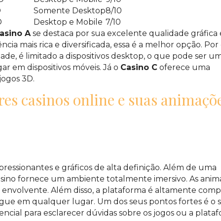
D
Somente Desktop
8/10
D
Desktop e Mobile
7/10
asino A
se destaca por sua excelente qualidade gráfica 
ia mais rica e diversificada, essa é a melhor opção. Por
de, é limitado a dispositivos desktop, o que pode ser u
ar em dispositivos móveis. Já o
Casino C
oferece uma
jogos 3D.
es casinos online e suas animaçõe
ressionantes e gráficos de alta definição. Além de uma
casino fornece um ambiente totalmente imersivo. As ani
 envolvente. Além disso, a plataforma é altamente comp
jogue em qualquer lugar. Um dos seus pontos fortes é o 
sencial para esclarecer dúvidas sobre os jogos ou a plata