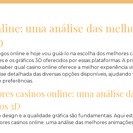
line: uma análise das melh
D
gos online e hoje vou guiá-lo na escolha dos melhores c
e os gráficos 3D oferecidos por essas plataformas. A pri
ber qual casino online oferece a melhor experiência vi
lise detalhada das diversas opções disponíveis, ajudando
e preferências.
es casinos online: uma análise d
os 3D
 design e a qualidade gráfica são fundamentais. Aqui es
lhores casinos online: uma análise das melhores animações