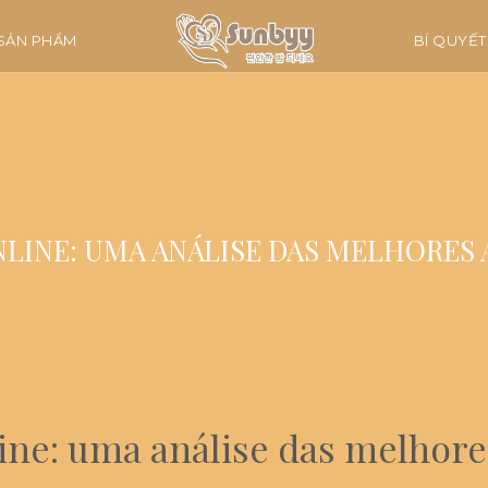
SẢN PHẨM
BÍ QUYẾ
LINE: UMA ANÁLISE DAS MELHORES 
ine: uma análise das melhore