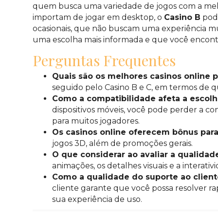
quem busca uma variedade de jogos com a melhor
importam de jogar em desktop, o
Casino B
pode
ocasionais, que não buscam uma experiência mu
uma escolha mais informada e que você encontre
Perguntas Frequentes
Quais são os melhores casinos online p
seguido pelo Casino B e C, em termos de qu
Como a compatibilidade afeta a escolh
dispositivos móveis, você pode perder a co
para muitos jogadores.
Os casinos online oferecem bônus para
jogos 3D, além de promoções gerais.
O que considerar ao avaliar a qualidad
animações, os detalhes visuais e a interat
Como a qualidade do suporte ao cliente
cliente garante que você possa resolver 
sua experiência de uso.