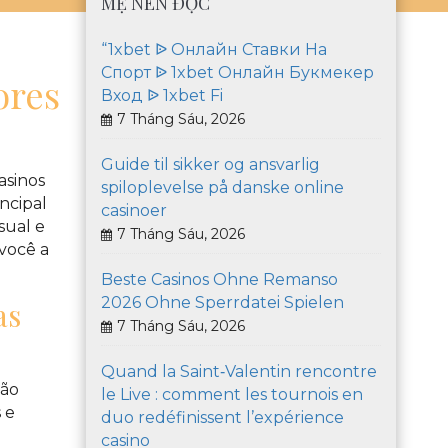
MẸ NÊN ĐỌC
“1xbet ᐉ Онлайн Ставки На
Спорт ᐉ 1xbet Онлайн Букмекер
ores
Вход ᐉ 1xbet Fi
7 Tháng Sáu, 2026
Guide til sikker og ansvarlig
asinos
spiloplevelse på danske online
ncipal
casinoer
sual e
7 Tháng Sáu, 2026
 você a
Beste Casinos Ohne Remanso
2026 Ohne Sperrdatei Spielen
as
7 Tháng Sáu, 2026
Quand la Saint‑Valentin rencontre
tão
le Live : comment les tournois en
 e
duo redéfinissent l’expérience
casino