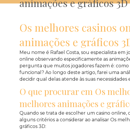
animações e gráficos 3D
Os melhores casinos on
animações e gráficos 3
Meu nome é Rafael Costa, sou especialista em jo
online observando especificamente as animações 
pergunta que muitos jogadores fazem é: como sa
funcional? Ao longo deste artigo, farei uma aná
decidir qual delas atende às suas necessidades 
O que procurar em Os melhor
melhores animações e gráfic
Quando se trata de escolher um casino online, o
alguns critérios a considerar ao analisar Os me
gráficos 3D: