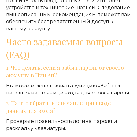
правильность ввода данных, свои интернет-
устройства и технические нюансы. Следование
вышеописанным рекомендациям поможет вам
обеспечить беспрепятственный доступ к
вашему аккаунту.
Часто задаваемые вопросы
(FAQ)
1. Что делать, если я забыл пароль от своего
аккаунта в Пин Ап?
Вы можете использовать функцию «Забыли
пароль?» на странице входа для сброса пароля.
2. На что обратить внимание при вводе
данных для входа?
Проверьте правильность логина, пароля и
раскладку клавиатуры.