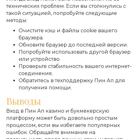
технических проблем. Если вы столкнулись с
такой ситуацией, попробуйте следующие
методы:
Очистите кэш и файлы cookie вашего
браузера.
Обновите браузер до последней версии.
Попробуйте использовать другой браузер
или устройство.
Проверьте стабильность вашего интернет-
соединения.
Обратитесь в техподдержку Пин Ап для
получения помощи.
Выводы
Вход в Пин Ап казино и букмекерскую
платформу может быть довольно простым
процессом, если вы избегаете популярных
ошибок. Обращайте внимание на