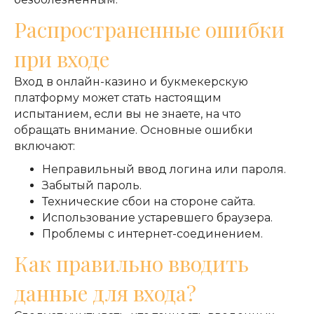
Распространенные ошибки
при входе
Вход в онлайн-казино и букмекерскую
платформу может стать настоящим
испытанием, если вы не знаете, на что
обращать внимание. Основные ошибки
включают:
Неправильный ввод логина или пароля.
Забытый пароль.
Технические сбои на стороне сайта.
Использование устаревшего браузера.
Проблемы с интернет-соединением.
Как правильно вводить
данные для входа?