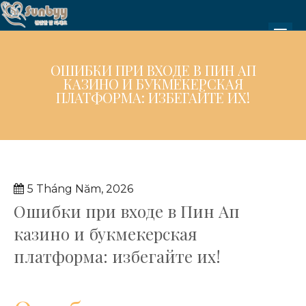
ОШИБКИ ПРИ ВХОДЕ В ПИН АП
КАЗИНО И БУКМЕКЕРСКАЯ
ПЛАТФОРМА: ИЗБЕГАЙТЕ ИХ!
5 Tháng Năm, 2026
Ошибки при входе в Пин Ап
казино и букмекерская
платформа: избегайте их!