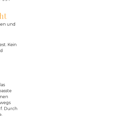
ht
ssen und
est. Kein
nd
das
passte
nnen
rwegs
f. Durch
e.