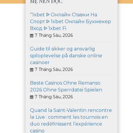
MẸ NÊN ĐỌC
“1xbet ᐉ Онлайн Ставки На
Спорт ᐉ 1xbet Онлайн Букмекер
Вход ᐉ 1xbet Fi
7 Tháng Sáu, 2026
Guide til sikker og ansvarlig
spiloplevelse på danske online
casinoer
7 Tháng Sáu, 2026
Beste Casinos Ohne Remanso
2026 Ohne Sperrdatei Spielen
7 Tháng Sáu, 2026
Quand la Saint‑Valentin rencontre
le Live : comment les tournois en
duo redéfinissent l’expérience
casino