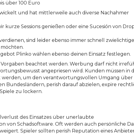
is über 100 Euro
wickelt und hat mittlerweile auch diverse Nachahmer
 kurze Sessions genießen oder eine Sucesión von Dro
 verdienen, sind leider ebenso immer schnell zwielichtig
n möchten.
ngebot Plinko wählen ebenso deinen Einsatz festlegen.
he Vorgaben beachtet werden. Werbung darf nicht irref
twortungsbewusst angepriesen wird. Kunden müssen in 
ärt werden, um den verantwortungsvollen Umgang über 
denen Bundesländern, perish darauf abzielen, expire recht
piele zu lockern.
alverlust des Einsatzes über unerlaubte
tion von Schadsoftware. Oft werden auch persönliche D
gert. Spieler sollten perish Reputation eines Anbiete