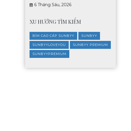
6 Tháng Sáu, 2026
XU HƯỚNG TÌM KIẾM
BỈM CAO CẤP SUNBYY
SUNBYY
SUNBYYLOVEYOU
SUNBYY PREMIUM
SUNBYYPREMIUM