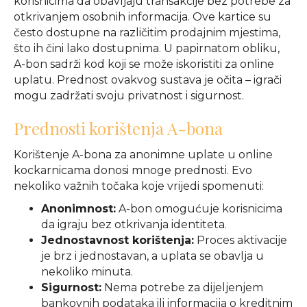
korisnicima da obavljaju transakcije bez potrebe za
otkrivanjem osobnih informacija. Ove kartice su
često dostupne na različitim prodajnim mjestima,
što ih čini lako dostupnima. U papirnatom obliku,
A-bon sadrži kod koji se može iskoristiti za online
uplatu. Prednost ovakvog sustava je očita – igrači
mogu zadržati svoju privatnost i sigurnost.
Prednosti korištenja A-bona
Korištenje A-bona za anonimne uplate u online
kockarnicama donosi mnoge prednosti. Evo
nekoliko važnih točaka koje vrijedi spomenuti:
Anonimnost:
A-bon omogućuje korisnicima
da igraju bez otkrivanja identiteta.
Jednostavnost korištenja:
Proces aktivacije
je brz i jednostavan, a uplata se obavlja u
nekoliko minuta.
Sigurnost:
Nema potrebe za dijeljenjem
bankovnih podataka ili informacija o kreditnim