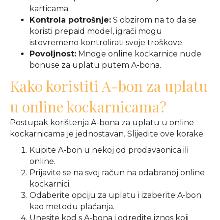
karticama.
Kontrola potrošnje:
S obzirom na to da se
koristi prepaid model, igrači mogu
istovremeno kontrolirati svoje troškove.
Povoljnost:
Mnoge online kockarnice nude
bonuse za uplatu putem A-bona.
Kako koristiti A-bon za uplatu
u online kockarnicama?
Postupak korištenja A-bona za uplatu u online
kockarnicama je jednostavan. Slijedite ove korake:
Kupite A-bon u nekoj od prodavaonica ili
online.
Prijavite se na svoj račun na odabranoj online
kockarnici.
Odaberite opciju za uplatu i izaberite A-bon
kao metodu plaćanja.
Unesite kod s A-bona i odredite iznos koji