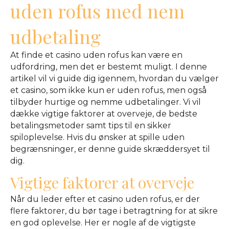
uden rofus med nem
udbetaling
At finde et casino uden rofus kan være en
udfordring, men det er bestemt muligt. I denne
artikel vil vi guide dig igennem, hvordan du vælger
et casino, som ikke kun er uden rofus, men også
tilbyder hurtige og nemme udbetalinger. Vi vil
dække vigtige faktorer at overveje, de bedste
betalingsmetoder samt tips til en sikker
spiloplevelse. Hvis du ønsker at spille uden
begrænsninger, er denne guide skræddersyet til
dig.
Vigtige faktorer at overveje
Når du leder efter et casino uden rofus, er der
flere faktorer, du bør tage i betragtning for at sikre
en god oplevelse. Her er nogle af de vigtigste