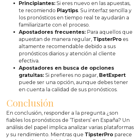
Principiantes:
Si eres nuevo en las apuestas,
te recomiendo
Playtips
. Su interfaz sencilla y
los pronósticos en tiempo real te ayudarán a
familiarizarte con el proceso.
Apostadores frecuentes:
Para aquellos que
apuestan de manera regular,
TipsterPro
es
altamente recomendable debido a sus
pronósticos diarios y atención al cliente
efectiva.
Apostadores en busca de opciones
gratuitas:
Si prefieres no pagar,
BetExpert
puede ser una opción, aunque debes tener
en cuenta la calidad de sus pronósticos.
Conclusión
En conclusión, responder a la pregunta ¿son
fiables los pronósticos de ‘Tipsters’ en España? Un
análisis del papel implica analizar varias plataformas
y su rendimiento. Mientras que
TipsterPro
parece