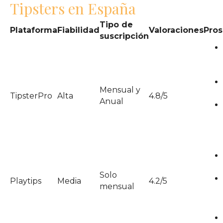
Tipsters en España
Tipo de
Plataforma
Fiabilidad
Valoraciones
Pros
suscripción
Mensual y
TipsterPro
Alta
4.8/5
Anual
Solo
Playtips
Media
4.2/5
mensual