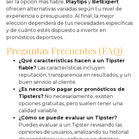
ser la opción más fiable,
Playtips
y
BetExpert
ofrecen alternativas variadas según tu nivel de
experiencia o presupuesto. Al final, la mejor
elección dependerá de tus necesidades específicas
y de cuánto estés dispuesto a invertir en
pronósticos deportivos.
Preguntas Frecuentes (FAQ)
¿Qué características hacen a un Tipster
fiable?
Las características incluyen
reputación, transparencia en resultados, y un
buen servicio al cliente.
¿Es necesario pagar por pronósticos de
Tipsters?
No necesariamente, existen
opciones gratuitas, pero suelen tener una
calidad variable.
¿Cómo se puede evaluar un Tipster?
Puedes evaluar a un Tipster revisando las
opiniones de usuarios, analizando su historial