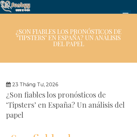
¿SON FIABLES LOS PRONÓSTICOS DE
‘TIPSTERS’ EN ESPAÑA? UN ANÁLISIS
DEL PAPEL
23 Tháng Tư, 2026
¿Son fiables los pronósticos de
‘Tipsters’ en España? Un análisis del
papel