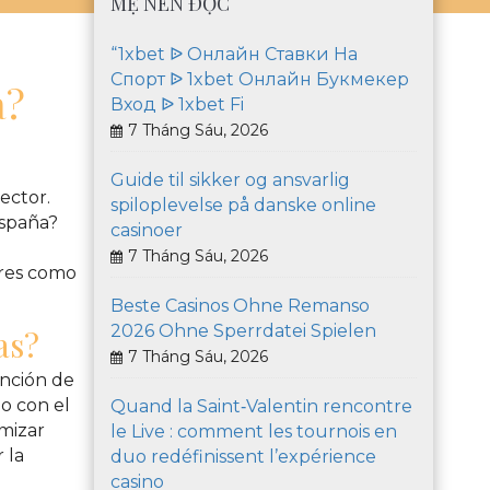
MẸ NÊN ĐỌC
“1xbet ᐉ Онлайн Ставки На
Спорт ᐉ 1xbet Онлайн Букмекер
a?
Вход ᐉ 1xbet Fi
7 Tháng Sáu, 2026
Guide til sikker og ansvarlig
ector.
spiloplevelse på danske online
España?
casinoer
7 Tháng Sáu, 2026
ores como
Beste Casinos Ohne Remanso
2026 Ohne Sperrdatei Spielen
as?
7 Tháng Sáu, 2026
ención de
do con el
Quand la Saint‑Valentin rencontre
mizar
le Live : comment les tournois en
 la
duo redéfinissent l’expérience
casino