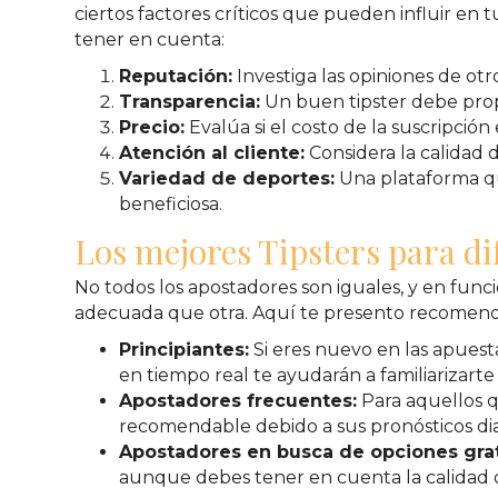
ciertos factores críticos que pueden influir en t
tener en cuenta:
Reputación:
Investiga las opiniones de otr
Transparencia:
Un buen tipster debe propo
Precio:
Evalúa si el costo de la suscripción
Atención al cliente:
Considera la calidad 
Variedad de deportes:
Una plataforma q
beneficiosa.
Los mejores Tipsters para di
No todos los apostadores son iguales, y en func
adecuada que otra. Aquí te presento recomendac
Principiantes:
Si eres nuevo en las apues
en tiempo real te ayudarán a familiarizarte
Apostadores frecuentes:
Para aquellos 
recomendable debido a sus pronósticos diari
Apostadores en busca de opciones grat
aunque debes tener en cuenta la calidad d