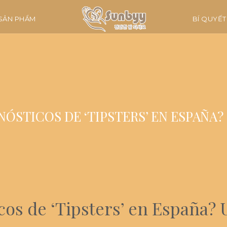
SẢN PHẨM
BÍ QUYẾ
NÓSTICOS DE ‘TIPSTERS’ EN ESPAÑA? 
icos de ‘Tipsters’ en España? 