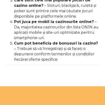
Care sunt cele mai populare jocuri de
cazino online?
– Sloturi, blackjack, ruletă și
poker sunt printre cele mai căutate jocuri
disponibile pe platformele online.
Pot juca pe mobil la cazinourile online?
–
Da, majoritatea cazinourilor din lista ONJN au
aplicații mobile și site-uri optimizate pentru
smartphone-uri.
Cum pot beneficia de bonusuri la cazino?
– Trebuie să vă înregistrați și să faceți o
depunere conform termenilor și condițiilor
fiecărei oferte specifice.