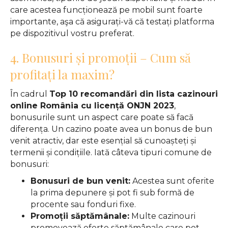
care acestea funcționează pe mobil sunt foarte
importante, aşa că asigurați-vă că testați platforma
pe dispozitivul vostru preferat.
4. Bonusuri și promoții – Cum să
profitați la maxim?
În cadrul
Top 10 recomandări din lista cazinouri
online România cu licență ONJN 2023
,
bonusurile sunt un aspect care poate să facă
diferența. Un cazino poate avea un bonus de bun
venit atractiv, dar este esențial să cunoașteți și
termenii și condițiile. Iată câteva tipuri comune de
bonusuri:
Bonusuri de bun venit:
Acestea sunt oferite
la prima depunere și pot fi sub formă de
procente sau fonduri fixe.
Promoții săptămânale:
Multe cazinouri
promovează oferte săptămânale care pot