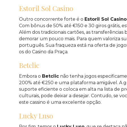
Estoril Sol Casino
Outro concorrente forte é o
Estoril Sol Casino
Com bônus de 50% até €150 e 30 giros grátis, e
Além dos tradicionais cartões, as transferências
demorar um pouco mais. Para quem valoriza sup
português. Sua fraqueza está na oferta de jogo
os do Casino da Praça.
Betclic
Embora o
Betclic
não tenha jogos especificame
200% até €250 e uma plataforma amigável. A 
suporte eficiente o coloca em alta na lista de 
culturais, pode deixar a desejar. Contudo, se v
este cassino é uma excelente opção.
Lucky Luso
Por fim, temos o
Lucky Luso
, que se destaca n