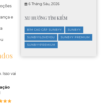
6 Tháng Sáu, 2026
moções
rança e
XU HƯỚNG TÌM KIẾM
ra
BỈM CAO CẤP SUNBYY
SUNBYY
SUNBYYLOVEYOU
SUNBYY PREMIUM
ou
SUNBYYPREMIUM
ados
 Isso vai
iação
l