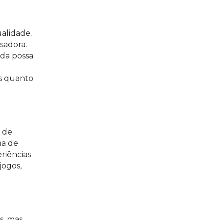
ualidade.
sadora.
ada possa
os quanto
s de
ma de
riências
jogos,
s, mas