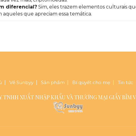
m diferencial?
Sim, eles trazem elementos culturais qu
m aqueles que apreciam essa temática.
ủ
Về Sunbyy
Sản phẩm
Bí quyết cho mẹ
Tin tức
 TNHH XUẤT NHẬP KHẨU VÀ THƯƠNG MẠI GIẤY BỈM 