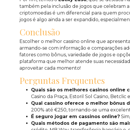
também pela inclusão de jogos que celebram a 
criptomoedas é um diferencial para quem proc
jogos é algo ainda a ser expandido, especialmen
Conclusão
Escolher o melhor cassino online que apresenta
armando-se com informação e comparações adeq
fatores como bônus, variedade de jogos e opçõe
plataforma que melhor atende suas necessidad
aproveitar cada momento!
Perguntas Frequentes
Quais são os melhores casinos online 
Casino da Praça, Estoril Sol Casino, Betcli
Qual cassino oferece o melhor bônus 
200% até €250, tornando-se uma excelen
É seguro jogar em cassinos online?
Sim,
Quais métodos de pagamento são mais
crédito, MB Way, transferência bancária e,