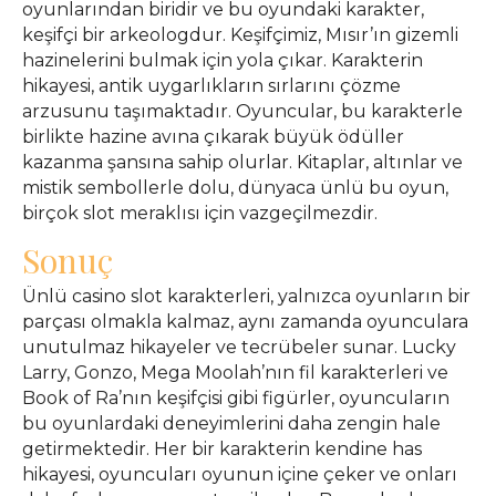
oyunlarından biridir ve bu oyundaki karakter,
keşifçi bir arkeologdur. Keşifçimiz, Mısır’ın gizemli
hazinelerini bulmak için yola çıkar. Karakterin
hikayesi, antik uygarlıkların sırlarını çözme
arzusunu taşımaktadır. Oyuncular, bu karakterle
birlikte hazine avına çıkarak büyük ödüller
kazanma şansına sahip olurlar. Kitaplar, altınlar ve
mistik sembollerle dolu, dünyaca ünlü bu oyun,
birçok slot meraklısı için vazgeçilmezdir.
Sonuç
Ünlü casino slot karakterleri, yalnızca oyunların bir
parçası olmakla kalmaz, aynı zamanda oyunculara
unutulmaz hikayeler ve tecrübeler sunar. Lucky
Larry, Gonzo, Mega Moolah’nın fil karakterleri ve
Book of Ra’nın keşifçisi gibi figürler, oyuncuların
bu oyunlardaki deneyimlerini daha zengin hale
getirmektedir. Her bir karakterin kendine has
hikayesi, oyuncuları oyunun içine çeker ve onları