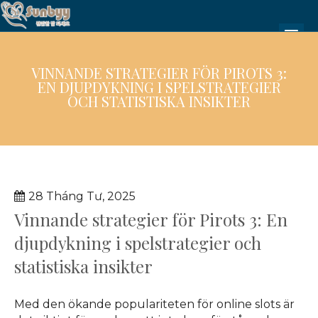
VINNANDE STRATEGIER FÖR PIROTS 3:
EN DJUPDYKNING I SPELSTRATEGIER
OCH STATISTISKA INSIKTER
28 Tháng Tư, 2025
Vinnande strategier för Pirots 3: En
djupdykning i spelstrategier och
statistiska insikter
Med den ökande populariteten för online slots är