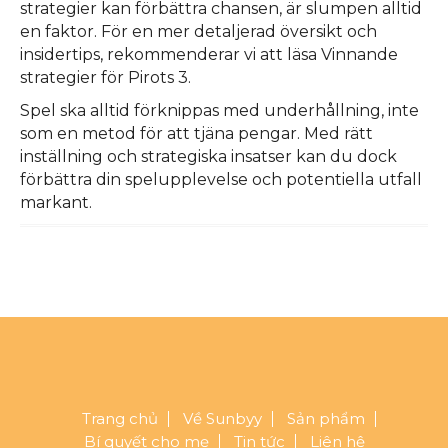
strategier kan förbättra chansen, är slumpen alltid
en faktor. För en mer detaljerad översikt och
insidertips, rekommenderar vi att läsa Vinnande
strategier för Pirots 3.
Spel ska alltid förknippas med underhållning, inte
som en metod för att tjäna pengar. Med rätt
inställning och strategiska insatser kan du dock
förbättra din spelupplevelse och potentiella utfall
markant.
Trang chủ
Về Sunbyy
Sản phẩm
Bí quyết cho mẹ
Tin tức
Liên hệ