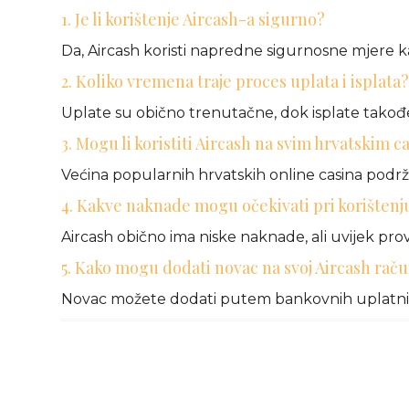
1. Je li korištenje Aircash-a sigurno?
Da, Aircash koristi napredne sigurnosne mjere ka
2. Koliko vremena traje proces uplata i isplata
Uplate su obično trenutačne, dok isplate takođ
3. Mogu li koristiti Aircash na svim hrvatskim 
Većina popularnih hrvatskih online casina podržava
4. Kakve naknade mogu očekivati pri korištenj
Aircash obično ima niske naknade, ali uvijek prov
5. Kako mogu dodati novac na svoj Aircash rač
Novac možete dodati putem bankovnih uplatnih