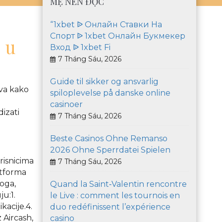
MẸ NÊN ĐỌC
“1xbet ᐉ Онлайн Ставки На
Спорт ᐉ 1xbet Онлайн Букмекер
e u
Вход ᐉ 1xbet Fi
7 Tháng Sáu, 2026
Guide til sikker og ansvarlig
ava kako
spiloplevelse på danske online
casinoer
dizati
7 Tháng Sáu, 2026
Beste Casinos Ohne Remanso
2026 Ohne Sperrdatei Spielen
risnicima
7 Tháng Sáu, 2026
atforma
toga,
Quand la Saint‑Valentin rencontre
u:1.
le Live : comment les tournois en
kacije.4.
duo redéfinissent l’expérience
 Aircash,
casino