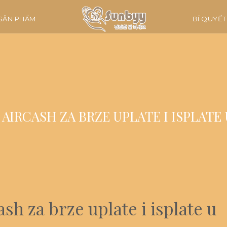
SẢN PHẨM
BÍ QUYẾ
 AIRCASH ZA BRZE UPLATE I ISPLAT
ash za brze uplate i isplate u