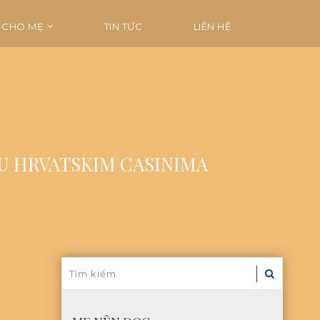
T CHO MẸ
TIN TỨC
LIÊN HỆ
E U HRVATSKIM CASINIMA