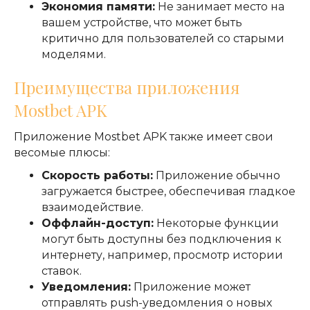
Экономия памяти:
Не занимает место на
вашем устройстве, что может быть
критично для пользователей со старыми
моделями.
Преимущества приложения
Mostbet APK
Приложение Mostbet APK также имеет свои
весомые плюсы:
Скорость работы:
Приложение обычно
загружается быстрее, обеспечивая гладкое
взаимодействие.
Оффлайн-доступ:
Некоторые функции
могут быть доступны без подключения к
интернету, например, просмотр истории
ставок.
Уведомления:
Приложение может
отправлять push-уведомления о новых