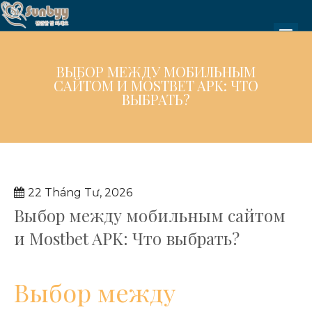
ВЫБОР МЕЖДУ МОБИЛЬНЫМ
САЙТОМ И MOSTBET APK: ЧТО
ВЫБРАТЬ?
22 Tháng Tư, 2026
Выбор между мобильным сайтом
и Mostbet APK: Что выбрать?
Выбор между