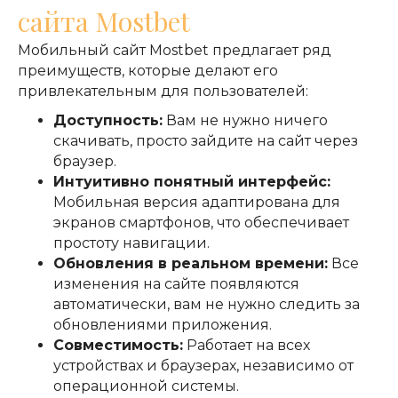
сайта Mostbet
Мобильный сайт Mostbet предлагает ряд
преимуществ, которые делают его
привлекательным для пользователей:
Доступность:
Вам не нужно ничего
скачивать, просто зайдите на сайт через
браузер.
Интуитивно понятный интерфейс:
Мобильная версия адаптирована для
экранов смартфонов, что обеспечивает
простоту навигации.
Обновления в реальном времени:
Все
изменения на сайте появляются
автоматически, вам не нужно следить за
обновлениями приложения.
Совместимость:
Работает на всех
устройствах и браузерах, независимо от
операционной системы.