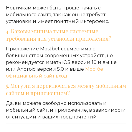
Новичкам может быть проще начать с
мобильного сайта, так как он не требует
установки и имеет понятный интерфейс.
4. Каковы минимальные системные
требования для установки приложения?
Приложение Mostbet совместимо с
большинством современных устройств, но
рекомендуется иметь iOS версии 10 и выше
или Android версии 5.0 и выше
Мостбет
официальный сайт вход
.
5. Могу ли я переключаться между мобильным
сайтом и приложением?
Да, вы можете свободно использовать и
мобильный сайт, и приложение, в зависимости
от ситуации и ваших предпочтений.