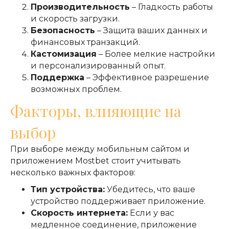
Производительность
– Гладкость работы
и скорость загрузки.
Безопасность
– Защита ваших данных и
финансовых транзакций.
Кастомизация
– Более мелкие настройки
и персонализированный опыт.
Поддержка
– Эффективное разрешение
возможных проблем.
Факторы, влияющие на
выбор
При выборе между мобильным сайтом и
приложением Mostbet стоит учитывать
несколько важных факторов:
Тип устройства:
Убедитесь, что ваше
устройство поддерживает приложение.
Скорость интернета:
Если у вас
медленное соединение, приложение