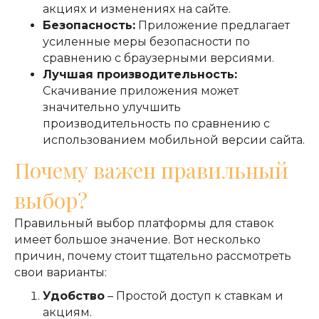
акциях и изменениях на сайте.
Безопасность:
Приложение предлагает
усиленные меры безопасности по
сравнению с браузерными версиями.
Лучшая производительность:
Скачивание приложения может
значительно улучшить
производительность по сравнению с
использованием мобильной версии сайта.
Почему важен правильный
выбор?
Правильный выбор платформы для ставок
имеет большое значение. Вот несколько
причин, почему стоит тщательно рассмотреть
свои варианты:
Удобство
– Простой доступ к ставкам и
акциям.