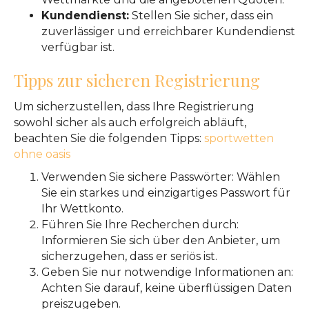
Kundendienst:
Stellen Sie sicher, dass ein
zuverlässiger und erreichbarer Kundendienst
verfügbar ist.
Tipps zur sicheren Registrierung
Um sicherzustellen, dass Ihre Registrierung
sowohl sicher als auch erfolgreich abläuft,
beachten Sie die folgenden Tipps:
sportwetten
ohne oasis
Verwenden Sie sichere Passwörter: Wählen
Sie ein starkes und einzigartiges Passwort für
Ihr Wettkonto.
Führen Sie Ihre Recherchen durch:
Informieren Sie sich über den Anbieter, um
sicherzugehen, dass er seriös ist.
Geben Sie nur notwendige Informationen an:
Achten Sie darauf, keine überflüssigen Daten
preiszugeben.