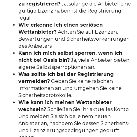
zu registrieren?
Ja, solange die Anbieter eine
gültige Lizenz haben, ist die Registrierung
legal.
Wie erkenne ich einen seriösen
Wettanbieter?
Achten Sie auf Lizenzen,
Bewertungen und Sicherheitsvorkehrungen
des Anbieters.
Kann ich mich selbst sperren, wenn ich
nicht bei Oasis bin?
Ja, viele Anbieter bieten
eigene Selbstsperroptionen an.
Was sollte ich bei der Registrierung
vermeiden?
Geben Sie keine falschen
Informationen an und umgehen Sie keine
Sicherheitsprotokolle.
Wie kann ich meinen Wettanbieter
wechseln?
Schließen Sie Ihr aktuelles Konto
und melden Sie sich bei einem neuen
Anbieter an, nachdem Sie dessen Sicherheits-
und Lizenzierungsbedingungen geprüft