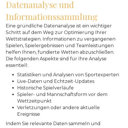
Datenanalyse und
Informationssammlung
Eine gründliche Datenanalyse ist ein wichtiger
Schritt auf dem Weg zur Optimierung Ihrer
Wettstrategien. Informationen zu vergangenen
Spielen, Spielergebnissen und Teamleistungen
helfen Ihnen, fundierte Wetten abzuschließen.
Die folgenden Aspekte sind für Ihre Analyse
essentiell:
Statistiken und Analysen von Sportexperten
Live-Daten und Echtzeit-Updates
Historische Spielverläufe
Spieler- und Mannschaftsform vor dem
Wettzeitpunkt
Verletzungen oder andere aktuelle
Ereignisse
Indem Sie relevante Daten sammeln und