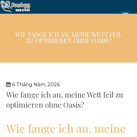
WIE FANGE ICH AN, MEINE WETT FEIL
ZU OPTIMIEREN OHNE OASIS?
6 Tháng Năm, 2026
Wie fange ich an, meine Wett feil zu
optimieren ohne Oasis?
Wie fange ich an, meine