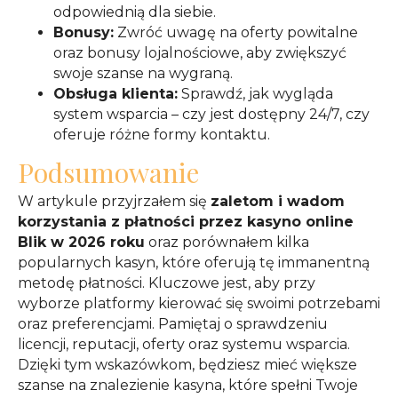
odpowiednią dla siebie.
Bonusy:
Zwróć uwagę na oferty powitalne
oraz bonusy lojalnościowe, aby zwiększyć
swoje szanse na wygraną.
Obsługa klienta:
Sprawdź, jak wygląda
system wsparcia – czy jest dostępny 24/7, czy
oferuje różne formy kontaktu.
Podsumowanie
W artykule przyjrzałem się
zaletom i wadom
korzystania z płatności przez kasyno online
Blik w 2026 roku
oraz porównałem kilka
popularnych kasyn, które oferują tę immanentną
metodę płatności. Kluczowe jest, aby przy
wyborze platformy kierować się swoimi potrzebami
oraz preferencjami. Pamiętaj o sprawdzeniu
licencji, reputacji, oferty oraz systemu wsparcia.
Dzięki tym wskazówkom, będziesz mieć większe
szanse na znalezienie kasyna, które spełni Twoje