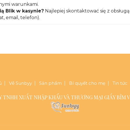
stnymi warunkami.
ią Blik w kasynie?
Najlepiej skontaktować się z obsługą
t, email, telefon).
ủ
Về Sunbyy
Sản phẩm
Bí quyết cho mẹ
Tin tức
 TNHH XUẤT NHẬP KHẨU VÀ THƯƠNG MẠI GIẤY BỈM 