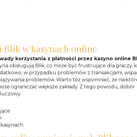
i Blik w kasynach online
wady korzystania z płatności przez kasyno online B
yna obsługują Blik, co może być frustrujące dla graczy, 
Dodatkowo, w przypadku problemów z transakcjami, wspa
wiązywania problemów. Warto też wspomnieć, że niektór
 może ograniczać większe zakłady. Z tego powodu, dobór
kluczowy.
jące
h
 kasynach