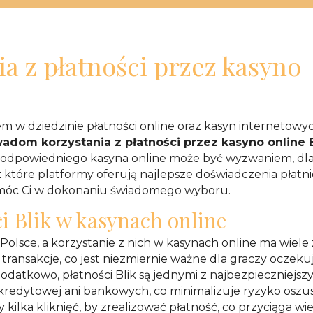
ia z płatności przez kasyno
u
m w dziedzinie płatności online oraz kasyn internetowy
wadom korzystania z płatności przez kasyno online 
r odpowiedniego kasyna online może być wyzwaniem, dl
 które platformy oferują najlepsze doświadczenia płatn
omóc Ci w dokonaniu świadomego wyboru.
ci Blik w kasynach online
olsce, a korzystanie z nich w kasynach online ma wiele 
transakcje, co jest niezmiernie ważne dla graczy oczeku
datkowo, płatności Blik są jednymi z najbezpieczniejsz
redytowej ani bankowych, co minimalizuje ryzyko oszu
kilka kliknięć, by zrealizować płatność, co przyciąga wi