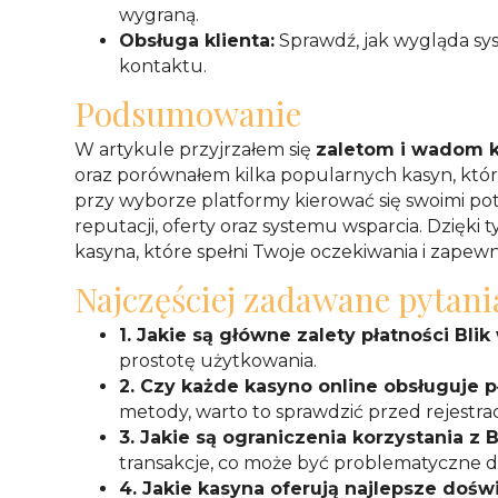
wygraną.
Obsługa klienta:
Sprawdź, jak wygląda sys
kontaktu.
Podsumowanie
W artykule przyjrzałem się
zaletom i wadom ko
oraz porównałem kilka popularnych kasyn, któr
przy wyborze platformy kierować się swoimi pot
reputacji, oferty oraz systemu wsparcia. Dzięk
kasyna, które spełni Twoje oczekiwania i zape
Najczęściej zadawane pytani
1. Jakie są główne zalety płatności Bli
prostotę użytkowania.
2. Czy każde kasyno online obsługuje pł
metody, warto to sprawdzić przed rejestrac
3. Jakie są ograniczenia korzystania z 
transakcje, co może być problematyczne d
4. Jakie kasyna oferują najlepsze dośw