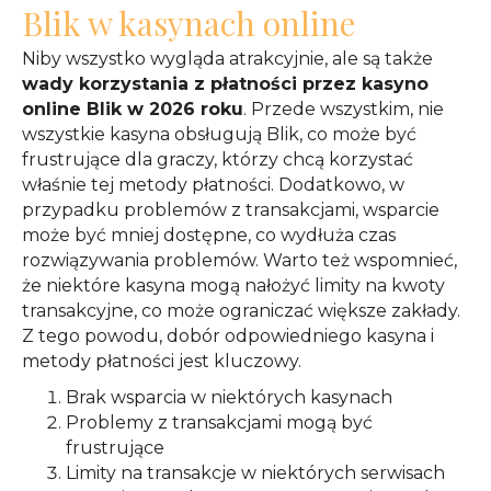
Blik w kasynach online
Niby wszystko wygląda atrakcyjnie, ale są także
wady korzystania z płatności przez kasyno
online Blik w 2026 roku
. Przede wszystkim, nie
wszystkie kasyna obsługują Blik, co może być
frustrujące dla graczy, którzy chcą korzystać
właśnie tej metody płatności. Dodatkowo, w
przypadku problemów z transakcjami, wsparcie
może być mniej dostępne, co wydłuża czas
rozwiązywania problemów. Warto też wspomnieć,
że niektóre kasyna mogą nałożyć limity na kwoty
transakcyjne, co może ograniczać większe zakłady.
Z tego powodu, dobór odpowiedniego kasyna i
metody płatności jest kluczowy.
Brak wsparcia w niektórych kasynach
Problemy z transakcjami mogą być
frustrujące
Limity na transakcje w niektórych serwisach