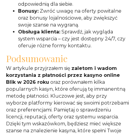
odpowiednią dla siebie.
Bonusy:
Zwróć uwagę na oferty powitalne
oraz bonusy lojalnościowe, aby zwiększyć
swoje szanse na wygraną.
Obsługa klienta:
Sprawdź, jak wygląda
system wsparcia – czy jest dostępny 24/7, czy
oferuje różne formy kontaktu.
Podsumowanie
W artykule przyjrzałem się
zaletom i wadom
korzystania z płatności przez kasyno online
Blik w 2026 roku
oraz porównałem kilka
popularnych kasyn, które oferują tę immanentną
metodę płatności. Kluczowe jest, aby przy
wyborze platformy kierować się swoimi potrzebami
oraz preferencjami. Pamiętaj o sprawdzeniu
licencji, reputacji, oferty oraz systemu wsparcia.
Dzięki tym wskazówkom, będziesz mieć większe
szanse na znalezienie kasyna, które spełni Twoje