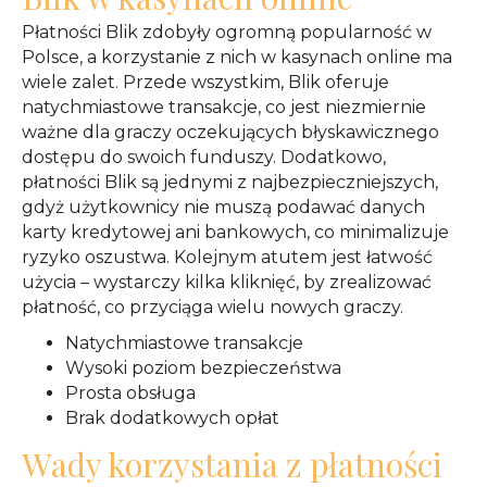
Płatności Blik zdobyły ogromną popularność w
Polsce, a korzystanie z nich w kasynach online ma
wiele zalet. Przede wszystkim, Blik oferuje
natychmiastowe transakcje, co jest niezmiernie
ważne dla graczy oczekujących błyskawicznego
dostępu do swoich funduszy. Dodatkowo,
płatności Blik są jednymi z najbezpieczniejszych,
gdyż użytkownicy nie muszą podawać danych
karty kredytowej ani bankowych, co minimalizuje
ryzyko oszustwa. Kolejnym atutem jest łatwość
użycia – wystarczy kilka kliknięć, by zrealizować
płatność, co przyciąga wielu nowych graczy.
Natychmiastowe transakcje
Wysoki poziom bezpieczeństwa
Prosta obsługa
Brak dodatkowych opłat
Wady korzystania z płatności