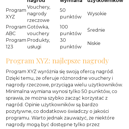
nagród
wymiana
użytkowników
Vouchery,
Program
50
nagrody
Wysokie
XYZ
punktów
rzeczowe
Program
Gotówka,
100
Średnie
ABC
vouchery
punktów
Program
Produkty,
30
Niskie
123
usługi
punktów
Program XYZ: najlepsze nagrody
Program XYZ wyróżnia się swoją ofercą nagród.
Dzięki temu, że oferuje różnorodne vouchery i
nagrody rzeczowe, przyciąga wielu użytkowników.
Minimalna wymiana wynosi tylko 50 punktów, co
sprawia, że można szybko zacząć korzystać z
nagród. Opinie użytkowników są bardzo
pozytywne, co dodatkowo świadczy o jakości
programu. Warto jednak zauważyć, że niektóre
nagrody mogą być dostępne tylko przez